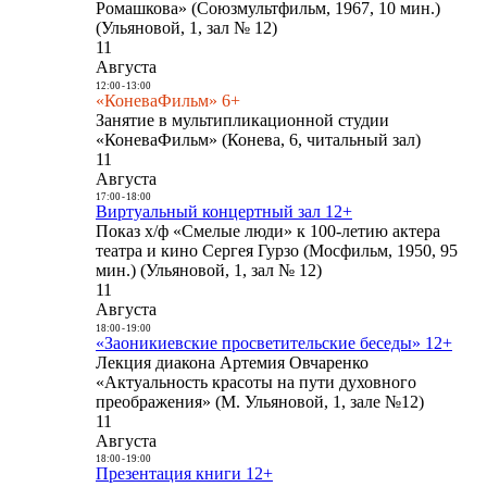
Ромашкова» (Союзмультфильм, 1967, 10 мин.)
(Ульяновой, 1, зал № 12)
11
Августа
12:00
-
13:00
«КоневаФильм» 6+
Занятие в мультипликационной студии
«КоневаФильм» (Конева, 6, читальный зал)
11
Августа
17:00
-
18:00
Виртуальный концертный зал 12+
Показ х/ф «Смелые люди» к 100-летию актера
театра и кино Сергея Гурзо (Мосфильм, 1950, 95
мин.) (Ульяновой, 1, зал № 12)
11
Августа
18:00
-
19:00
«Заоникиевские просветительские беседы» 12+
Лекция диакона Артемия Овчаренко
«Актуальность красоты на пути духовного
преображения» (М. Ульяновой, 1, зале №12)
11
Августа
18:00
-
19:00
Презентация книги 12+