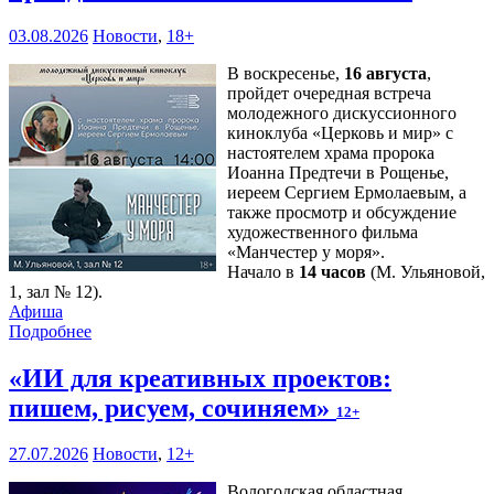
03.08.2026
Новости
,
18+
В воскресенье,
16 августа
,
пройдет очередная встреча
молодежного дискуссионного
киноклуба «Церковь и мир» с
настоятелем храма пророка
Иоанна Предтечи в Рощенье,
иереем Сергием Ермолаевым, а
также просмотр и обсуждение
художественного фильма
«Манчестер у моря».
Начало в
14 часов
(М. Ульяновой,
1, зал № 12).
Афиша
Подробнее
«ИИ для креативных проектов:
пишем, рисуем, сочиняем»
12+
27.07.2026
Новости
,
12+
Вологодская областная