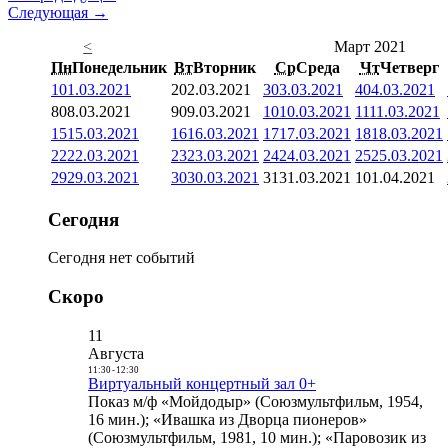
Следующая →
<
Март 2021
Пн
Понедельник
Вт
Вторник
Ср
Среда
Чт
Четверг
1
01.03.2021
2
02.03.2021
3
03.03.2021
4
04.03.2021
8
08.03.2021
9
09.03.2021
10
10.03.2021
11
11.03.2021
15
15.03.2021
16
16.03.2021
17
17.03.2021
18
18.03.2021
22
22.03.2021
23
23.03.2021
24
24.03.2021
25
25.03.2021
29
29.03.2021
30
30.03.2021
31
31.03.2021
1
01.04.2021
Сегодня
Сегодня нет событий
Скоро
11
Августа
11:30
-
12:30
Виртуальный концертный зал 0+
Показ м/ф «Мойдодыр» (Союзмультфильм, 1954,
16 мин.); «Ивашка из Дворца пионеров»
(Союзмультфильм, 1981, 10 мин.); «Паровозик из