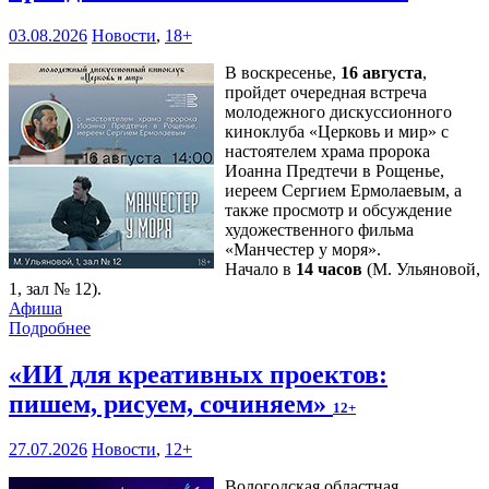
03.08.2026
Новости
,
18+
В воскресенье,
16 августа
,
пройдет очередная встреча
молодежного дискуссионного
киноклуба «Церковь и мир» с
настоятелем храма пророка
Иоанна Предтечи в Рощенье,
иереем Сергием Ермолаевым, а
также просмотр и обсуждение
художественного фильма
«Манчестер у моря».
Начало в
14 часов
(М. Ульяновой,
1, зал № 12).
Афиша
Подробнее
«ИИ для креативных проектов:
пишем, рисуем, сочиняем»
12+
27.07.2026
Новости
,
12+
Вологодская областная