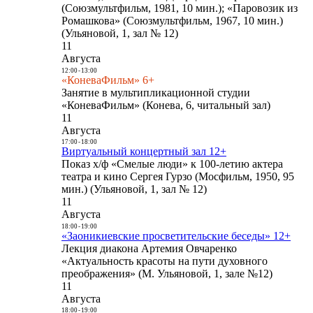
(Союзмультфильм, 1981, 10 мин.); «Паровозик из
Ромашкова» (Союзмультфильм, 1967, 10 мин.)
(Ульяновой, 1, зал № 12)
11
Августа
12:00
-
13:00
«КоневаФильм» 6+
Занятие в мультипликационной студии
«КоневаФильм» (Конева, 6, читальный зал)
11
Августа
17:00
-
18:00
Виртуальный концертный зал 12+
Показ х/ф «Смелые люди» к 100-летию актера
театра и кино Сергея Гурзо (Мосфильм, 1950, 95
мин.) (Ульяновой, 1, зал № 12)
11
Августа
18:00
-
19:00
«Заоникиевские просветительские беседы» 12+
Лекция диакона Артемия Овчаренко
«Актуальность красоты на пути духовного
преображения» (М. Ульяновой, 1, зале №12)
11
Августа
18:00
-
19:00