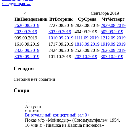
Следующая →
<
Сентябрь 2019
Пн
Понедельник
Вт
Вторник
Ср
Среда
Чт
Четверг
26
26.08.2019
27
27.08.2019
28
28.08.2019
29
29.08.2019
2
02.09.2019
3
03.09.2019
4
04.09.2019
5
05.09.2019
9
09.09.2019
10
10.09.2019
11
11.09.2019
12
12.09.2019
16
16.09.2019
17
17.09.2019
18
18.09.2019
19
19.09.2019
23
23.09.2019
24
24.09.2019
25
25.09.2019
26
26.09.2019
30
30.09.2019
1
01.10.2019
2
02.10.2019
3
03.10.2019
Сегодня
Сегодня нет событий
Скоро
11
Августа
11:30
-
12:30
Виртуальный концертный зал 0+
Показ м/ф «Мойдодыр» (Союзмультфильм, 1954,
16 мин.); «Ивашка из Дворца пионеров»