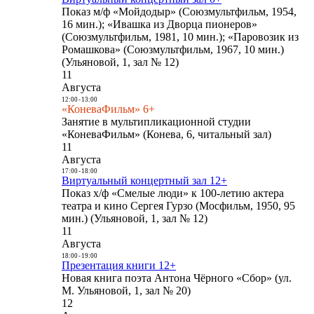
Показ м/ф «Мойдодыр» (Союзмультфильм, 1954,
16 мин.); «Ивашка из Дворца пионеров»
(Союзмультфильм, 1981, 10 мин.); «Паровозик из
Ромашкова» (Союзмультфильм, 1967, 10 мин.)
(Ульяновой, 1, зал № 12)
11
Августа
12:00
-
13:00
«КоневаФильм» 6+
Занятие в мультипликационной студии
«КоневаФильм» (Конева, 6, читальный зал)
11
Августа
17:00
-
18:00
Виртуальный концертный зал 12+
Показ х/ф «Смелые люди» к 100-летию актера
театра и кино Сергея Гурзо (Мосфильм, 1950, 95
мин.) (Ульяновой, 1, зал № 12)
11
Августа
18:00
-
19:00
Презентация книги 12+
Новая книга поэта Антона Чёрного «Сбор» (ул.
М. Ульяновой, 1, зал № 20)
12