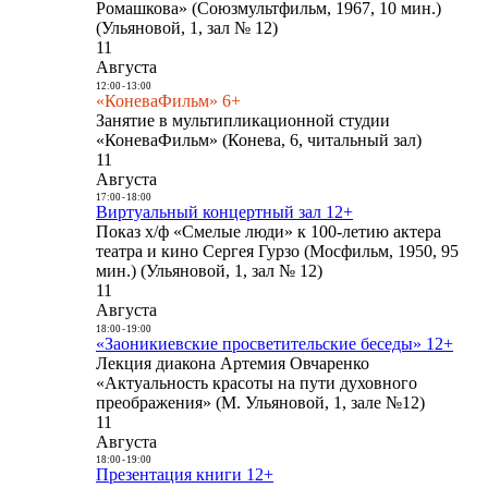
Ромашкова» (Союзмультфильм, 1967, 10 мин.)
(Ульяновой, 1, зал № 12)
11
Августа
12:00
-
13:00
«КоневаФильм» 6+
Занятие в мультипликационной студии
«КоневаФильм» (Конева, 6, читальный зал)
11
Августа
17:00
-
18:00
Виртуальный концертный зал 12+
Показ х/ф «Смелые люди» к 100-летию актера
театра и кино Сергея Гурзо (Мосфильм, 1950, 95
мин.) (Ульяновой, 1, зал № 12)
11
Августа
18:00
-
19:00
«Заоникиевские просветительские беседы» 12+
Лекция диакона Артемия Овчаренко
«Актуальность красоты на пути духовного
преображения» (М. Ульяновой, 1, зале №12)
11
Августа
18:00
-
19:00
Презентация книги 12+