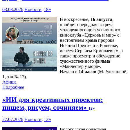
03.08.2026
Новости
,
18+
В воскресенье,
16 августа
,
пройдет очередная встреча
молодежного дискуссионного
киноклуба «Церковь и мир» с
настоятелем храма пророка
Иоанна Предтечи в Рощенье,
иереем Сергием Ермолаевым, а
также просмотр и обсуждение
художественного фильма
«Манчестер у моря».
Начало в
14 часов
(М. Ульяновой,
1, зал № 12).
Афиша
Подробнее
«ИИ для креативных проектов:
пишем, рисуем, сочиняем»
12+
27.07.2026
Новости
,
12+
Вологодская областная