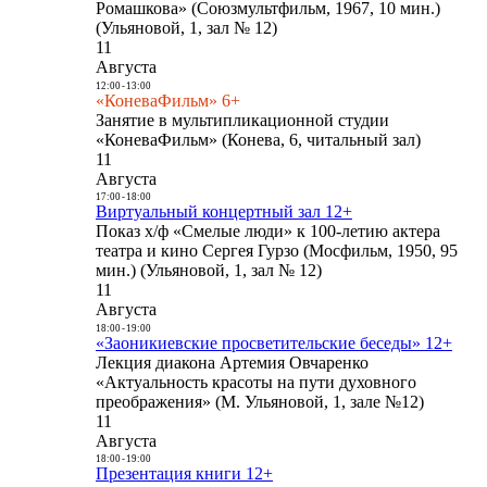
Ромашкова» (Союзмультфильм, 1967, 10 мин.)
(Ульяновой, 1, зал № 12)
11
Августа
12:00
-
13:00
«КоневаФильм» 6+
Занятие в мультипликационной студии
«КоневаФильм» (Конева, 6, читальный зал)
11
Августа
17:00
-
18:00
Виртуальный концертный зал 12+
Показ х/ф «Смелые люди» к 100-летию актера
театра и кино Сергея Гурзо (Мосфильм, 1950, 95
мин.) (Ульяновой, 1, зал № 12)
11
Августа
18:00
-
19:00
«Заоникиевские просветительские беседы» 12+
Лекция диакона Артемия Овчаренко
«Актуальность красоты на пути духовного
преображения» (М. Ульяновой, 1, зале №12)
11
Августа
18:00
-
19:00
Презентация книги 12+