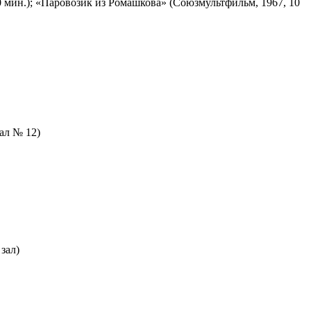
 мин.); «Паровозик из Ромашкова» (Союзмультфильм, 1967, 10
зал № 12)
зал)