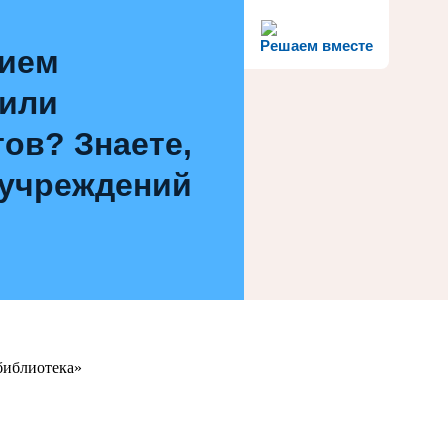
Решаем вместе
нием
 или
ов? Знаете,
 учреждений
библиотека»