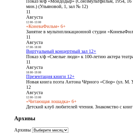
Показ м/ф «Мойдодыр» (Союзмультфильм, 1954, 16 
мин.) (Ульяновой, 1, зал № 12)
11
Августа
12:00
-
13:00
«КоневаФильм» 6+
Занятие в мультипликационной студии «КоневаФиль
11
Августа
17:00
-
18:00
Виртуальный концертный зал 12+
Показ х/ф «Смелые люди» к 100-летию актера театра
11
Августа
18:00
-
19:00
Презентация книги 12+
Новая книга поэта Антона Чёрного «Сбор» (ул. М. У
12
Августа
12:00
-
13:00
«Читающая лошадка» 6+
Детский клуб любителей чтения. Знакомство с книг
Архивы
Архивы