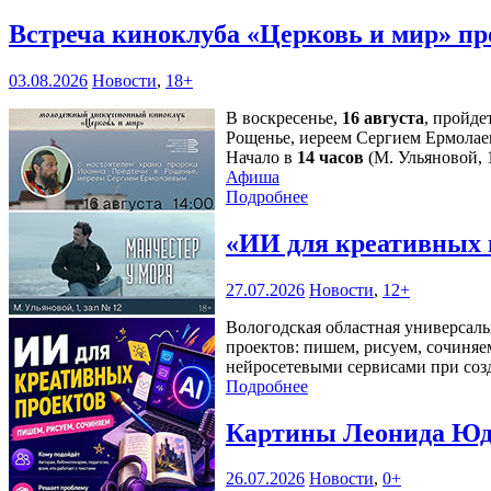
Встреча киноклуба «Церковь и мир» пр
03.08.2026
Новости
,
18+
В воскресенье,
16 августа
, пройде
Рощенье, иереем Сергием Ермолае
Начало в
14 часов
(М. Ульяновой, 1
Афиша
Подробнее
«ИИ для креативных 
27.07.2026
Новости
,
12+
Вологодская областная универсаль
проектов: пишем, рисуем, сочиняе
нейросетевыми сервисами при соз
Подробнее
Картины Леонида Юдн
26.07.2026
Новости
,
0+