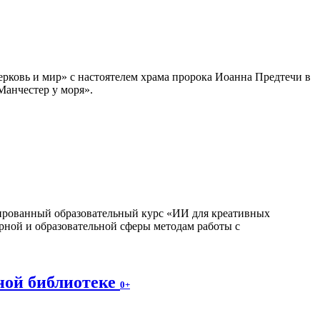
ерковь и мир» с настоятелем храма пророка Иоанна Предтечи в
Манчестер у моря».
изированный образовательный курс «ИИ для креативных
рной и образовательной сферы методам работы с
ной библиотеке
0+