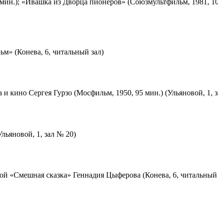
мин.); «Ивашка из Дворца пионеров» (Союзмультфильм, 1981, 10
м» (Конева, 6, читальный зал)
 и кино Сергея Гурзо (Мосфильм, 1950, 95 мин.) (Ульяновой, 1, 
льяновой, 1, зал № 20)
ой «Смешная сказка» Геннадия Цыферова (Конева, 6, читальный 