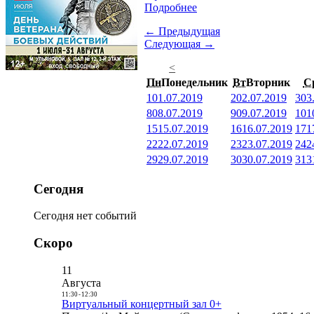
Подробнее
← Предыдущая
Следующая →
<
Пн
Понедельник
Вт
Вторник
С
1
01.07.2019
2
02.07.2019
3
03
8
08.07.2019
9
09.07.2019
10
1
15
15.07.2019
16
16.07.2019
17
1
22
22.07.2019
23
23.07.2019
24
2
29
29.07.2019
30
30.07.2019
31
3
Сегодня
Сегодня нет событий
Скоро
11
Августа
11:30
-
12:30
Виртуальный концертный зал 0+