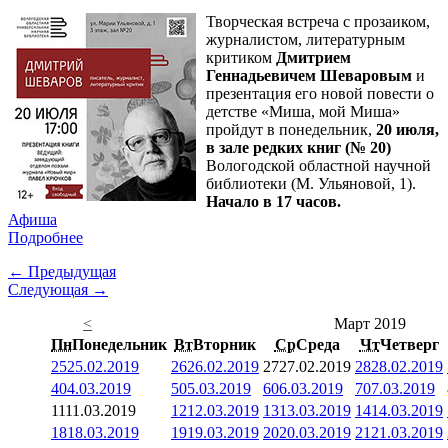
Творческая встреча с прозаиком,
журналистом, литературным
критиком
Дмитрием
Геннадьевичем Шеваровым
и
презентация его новой повести о
детстве «Миша, мой Миша»
пройдут в понедельник,
20 июля,
в зале редких книг (№ 20)
Вологодской областной научной
библиотеки (М. Ульяновой, 1).
Начало в 17 часов.
Афиша
Подробнее
← Предыдущая
Следующая →
<
Март 2019
Пн
Понедельник
Вт
Вторник
Ср
Среда
Чт
Четверг
25
25.02.2019
26
26.02.2019
27
27.02.2019
28
28.02.2019
4
04.03.2019
5
05.03.2019
6
06.03.2019
7
07.03.2019
11
11.03.2019
12
12.03.2019
13
13.03.2019
14
14.03.2019
18
18.03.2019
19
19.03.2019
20
20.03.2019
21
21.03.2019