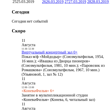
25
25.03.2019
26
26.03.2019
27
27.03.2019
28
28.03.2019
Сегодня
Сегодня нет событий
Скоро
11
Августа
11:30
-
12:30
Виртуальный концертный зал 0+
Показ м/ф «Мойдодыр» (Союзмультфильм, 1954,
16 мин.); «Ивашка из Дворца пионеров»
(Союзмультфильм, 1981, 10 мин.); «Паровозик из
Ромашкова» (Союзмультфильм, 1967, 10 мин.)
(Ульяновой, 1, зал № 12)
11
Августа
12:00
-
13:00
«КоневаФильм» 6+
Занятие в мультипликационной студии
«КоневаФильм» (Конева, 6, читальный зал)
11
Августа