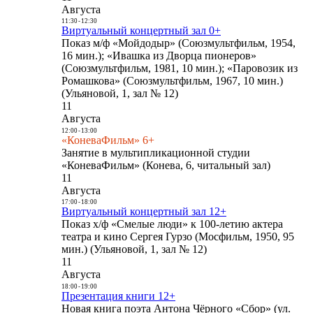
Августа
11:30
-
12:30
Виртуальный концертный зал 0+
Показ м/ф «Мойдодыр» (Союзмультфильм, 1954,
16 мин.); «Ивашка из Дворца пионеров»
(Союзмультфильм, 1981, 10 мин.); «Паровозик из
Ромашкова» (Союзмультфильм, 1967, 10 мин.)
(Ульяновой, 1, зал № 12)
11
Августа
12:00
-
13:00
«КоневаФильм» 6+
Занятие в мультипликационной студии
«КоневаФильм» (Конева, 6, читальный зал)
11
Августа
17:00
-
18:00
Виртуальный концертный зал 12+
Показ х/ф «Смелые люди» к 100-летию актера
театра и кино Сергея Гурзо (Мосфильм, 1950, 95
мин.) (Ульяновой, 1, зал № 12)
11
Августа
18:00
-
19:00
Презентация книги 12+
Новая книга поэта Антона Чёрного «Сбор» (ул.