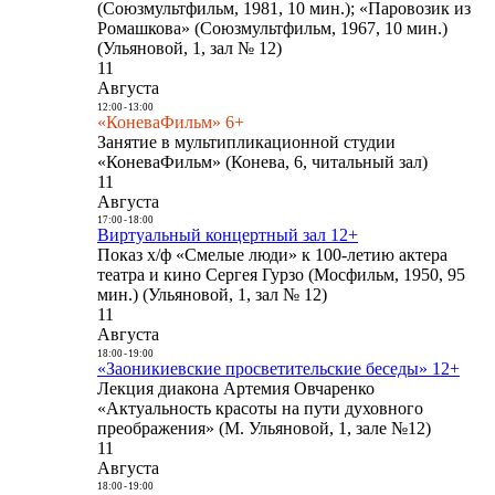
(Союзмультфильм, 1981, 10 мин.); «Паровозик из
Ромашкова» (Союзмультфильм, 1967, 10 мин.)
(Ульяновой, 1, зал № 12)
11
Августа
12:00
-
13:00
«КоневаФильм» 6+
Занятие в мультипликационной студии
«КоневаФильм» (Конева, 6, читальный зал)
11
Августа
17:00
-
18:00
Виртуальный концертный зал 12+
Показ х/ф «Смелые люди» к 100-летию актера
театра и кино Сергея Гурзо (Мосфильм, 1950, 95
мин.) (Ульяновой, 1, зал № 12)
11
Августа
18:00
-
19:00
«Заоникиевские просветительские беседы» 12+
Лекция диакона Артемия Овчаренко
«Актуальность красоты на пути духовного
преображения» (М. Ульяновой, 1, зале №12)
11
Августа
18:00
-
19:00