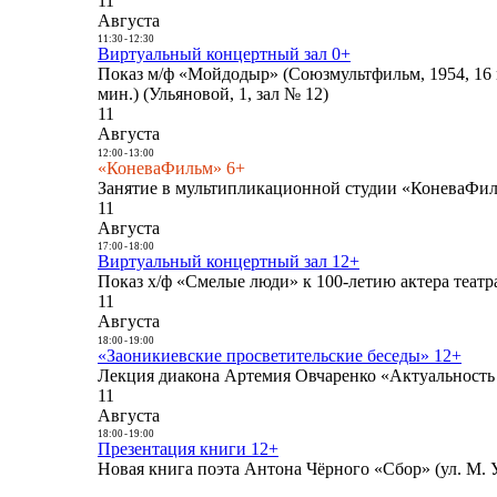
11
Августа
11:30
-
12:30
Виртуальный концертный зал 0+
Показ м/ф «Мойдодыр» (Союзмультфильм, 1954, 16 
мин.) (Ульяновой, 1, зал № 12)
11
Августа
12:00
-
13:00
«КоневаФильм» 6+
Занятие в мультипликационной студии «КоневаФиль
11
Августа
17:00
-
18:00
Виртуальный концертный зал 12+
Показ х/ф «Смелые люди» к 100-летию актера театра
11
Августа
18:00
-
19:00
«Заоникиевские просветительские беседы» 12+
Лекция диакона Артемия Овчаренко «Актуальность 
11
Августа
18:00
-
19:00
Презентация книги 12+
Новая книга поэта Антона Чёрного «Сбор» (ул. М. У