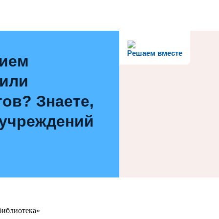
Решаем вместе
нием
 или
ов? Знаете,
 учреждений
библиотека»