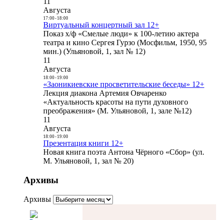
11
Августа
17:00
-
18:00
Виртуальный концертный зал 12+
Показ х/ф «Смелые люди» к 100-летию актера
театра и кино Сергея Гурзо (Мосфильм, 1950, 95
мин.) (Ульяновой, 1, зал № 12)
11
Августа
18:00
-
19:00
«Заоникиевские просветительские беседы» 12+
Лекция диакона Артемия Овчаренко
«Актуальность красоты на пути духовного
преображения» (М. Ульяновой, 1, зале №12)
11
Августа
18:00
-
19:00
Презентация книги 12+
Новая книга поэта Антона Чёрного «Сбор» (ул.
М. Ульяновой, 1, зал № 20)
Архивы
Архивы