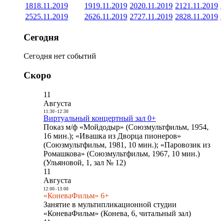
18
18.11.2019
19
19.11.2019
20
20.11.2019
21
21.11.2019
25
25.11.2019
26
26.11.2019
27
27.11.2019
28
28.11.2019
Сегодня
Сегодня нет событий
Скоро
11
Августа
11:30
-
12:30
Виртуальный концертный зал 0+
Показ м/ф «Мойдодыр» (Союзмультфильм, 1954,
16 мин.); «Ивашка из Дворца пионеров»
(Союзмультфильм, 1981, 10 мин.); «Паровозик из
Ромашкова» (Союзмультфильм, 1967, 10 мин.)
(Ульяновой, 1, зал № 12)
11
Августа
12:00
-
13:00
«КоневаФильм» 6+
Занятие в мультипликационной студии
«КоневаФильм» (Конева, 6, читальный зал)