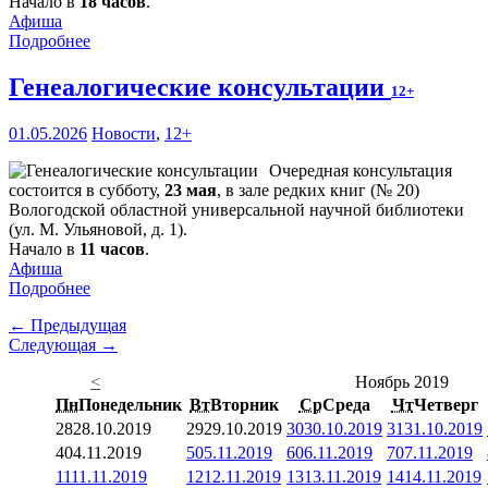
Начало в
18 часов
.
Афиша
Подробнее
Генеалогические консультации
12+
01.05.2026
Новости
,
12+
Очередная консультация
состоится в субботу,
23 мая
, в зале редких книг (№ 20)
Вологодской областной универсальной научной библиотеки
(ул. М. Ульяновой, д. 1).
Начало в
11 часов
.
Афиша
Подробнее
← Предыдущая
Следующая →
<
Ноябрь 2019
Пн
Понедельник
Вт
Вторник
Ср
Среда
Чт
Четверг
28
28.10.2019
29
29.10.2019
30
30.10.2019
31
31.10.2019
4
04.11.2019
5
05.11.2019
6
06.11.2019
7
07.11.2019
11
11.11.2019
12
12.11.2019
13
13.11.2019
14
14.11.2019