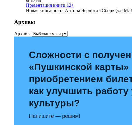
18:00
-
19:00
Презентация книги 12+
Новая книга поэта Антона Чёрного «Сбор» (ул. М. У
Архивы
Архивы
Сложности с получе
«Пушкинской карты»
приобретением билет
как улучшить работу
культуры?
Напишите — решим!