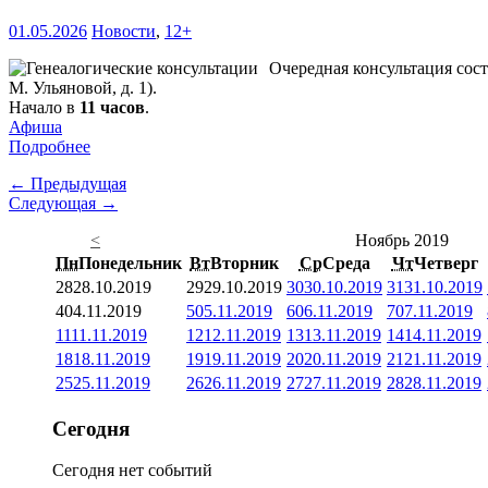
01.05.2026
Новости
,
12+
Очередная консультация сост
М. Ульяновой, д. 1).
Начало в
11 часов
.
Афиша
Подробнее
← Предыдущая
Следующая →
<
Ноябрь 2019
Пн
Понедельник
Вт
Вторник
Ср
Среда
Чт
Четверг
28
28.10.2019
29
29.10.2019
30
30.10.2019
31
31.10.2019
4
04.11.2019
5
05.11.2019
6
06.11.2019
7
07.11.2019
11
11.11.2019
12
12.11.2019
13
13.11.2019
14
14.11.2019
18
18.11.2019
19
19.11.2019
20
20.11.2019
21
21.11.2019
25
25.11.2019
26
26.11.2019
27
27.11.2019
28
28.11.2019
Сегодня
Сегодня нет событий