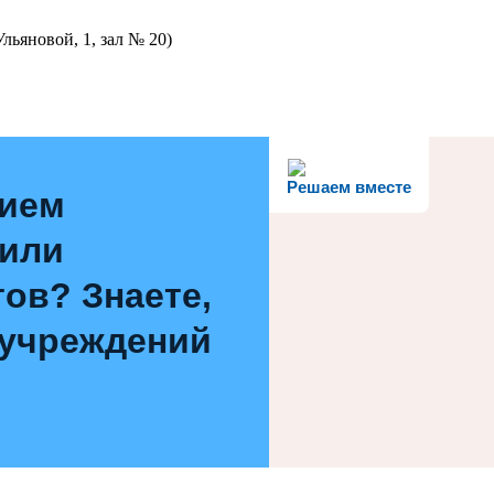
льяновой, 1, зал № 20)
Решаем вместе
нием
 или
ов? Знаете,
 учреждений