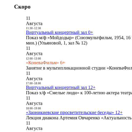
Скоро
11
Августа
11:30
-
12:30
Виртуальный концертный зал 0+
Показ м/ф «Мойдодыр» (Союзмультфильм, 1954, 16 
мин.) (Ульяновой, 1, зал № 12)
11
Августа
12:00
-
13:00
«КоневаФильм» 6+
Занятие в мультипликационной студии «КоневаФиль
11
Августа
17:00
-
18:00
Виртуальный концертный зал 12+
Показ х/ф «Смелые люди» к 100-летию актера театра
11
Августа
18:00
-
19:00
«Заоникиевские просветительские беседы» 12+
Лекция диакона Артемия Овчаренко «Актуальность 
11
Августа