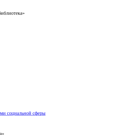
библиотека»
иями социальной сферы
а»