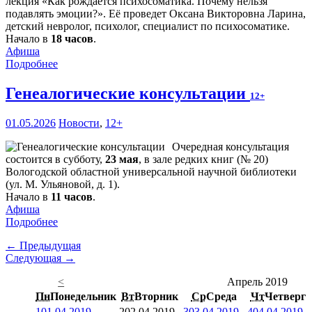
лекция «Как рождается психосоматика. Почему нельзя
подавлять эмоции?». Её проведет Оксана Викторовна Ларина,
детский невролог, психолог, специалист по психосоматике.
Начало в
18 часов
.
Афиша
Подробнее
Генеалогические консультации
12+
01.05.2026
Новости
,
12+
Очередная консультация
состоится в субботу,
23 мая
, в зале редких книг (№ 20)
Вологодской областной универсальной научной библиотеки
(ул. М. Ульяновой, д. 1).
Начало в
11 часов
.
Афиша
Подробнее
← Предыдущая
Следующая →
<
Апрель 2019
Пн
Понедельник
Вт
Вторник
Ср
Среда
Чт
Четверг
1
01.04.2019
2
02.04.2019
3
03.04.2019
4
04.04.2019