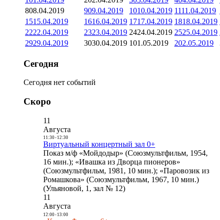
8
08.04.2019
9
09.04.2019
10
10.04.2019
11
11.04.2019
15
15.04.2019
16
16.04.2019
17
17.04.2019
18
18.04.2019
22
22.04.2019
23
23.04.2019
24
24.04.2019
25
25.04.2019
29
29.04.2019
30
30.04.2019
1
01.05.2019
2
02.05.2019
Сегодня
Сегодня нет событий
Скоро
11
Августа
11:30
-
12:30
Виртуальный концертный зал 0+
Показ м/ф «Мойдодыр» (Союзмультфильм, 1954,
16 мин.); «Ивашка из Дворца пионеров»
(Союзмультфильм, 1981, 10 мин.); «Паровозик из
Ромашкова» (Союзмультфильм, 1967, 10 мин.)
(Ульяновой, 1, зал № 12)
11
Августа
12:00
-
13:00