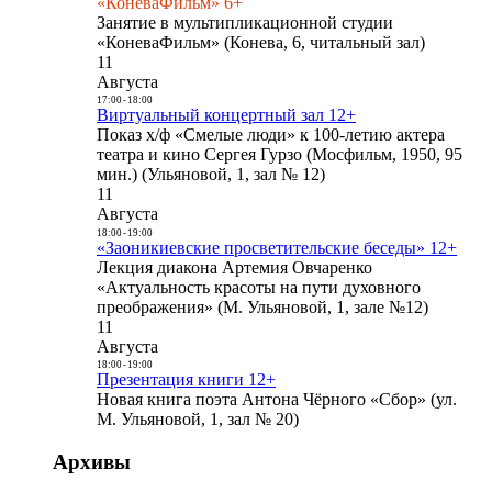
«КоневаФильм» 6+
Занятие в мультипликационной студии
«КоневаФильм» (Конева, 6, читальный зал)
11
Августа
17:00
-
18:00
Виртуальный концертный зал 12+
Показ х/ф «Смелые люди» к 100-летию актера
театра и кино Сергея Гурзо (Мосфильм, 1950, 95
мин.) (Ульяновой, 1, зал № 12)
11
Августа
18:00
-
19:00
«Заоникиевские просветительские беседы» 12+
Лекция диакона Артемия Овчаренко
«Актуальность красоты на пути духовного
преображения» (М. Ульяновой, 1, зале №12)
11
Августа
18:00
-
19:00
Презентация книги 12+
Новая книга поэта Антона Чёрного «Сбор» (ул.
М. Ульяновой, 1, зал № 20)
Архивы