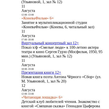
(Ульяновой, 1, зал № 12)
11
Августа
12:00
-
13:00
«КоневаФильм» 6+
Занятие в мультипликационной студии
«КоневаФильм» (Конева, 6, читальный зал)
11
Августа
17:00
-
18:00
Виртуальный концертный зал 12+
Показ х/ф «Смелые люди» к 100-летию актера
театра и кино Сергея Гурзо (Мосфильм, 1950, 95
мин.) (Ульяновой, 1, зал № 12)
11
Августа
18:00
-
19:00
Презентация книги 12+
Новая книга поэта Антона Чёрного «Сбор» (ул.
М. Ульяновой, 1, зал № 20)
12
Августа
12:00
-
13:00
«Читающая лошадка» 6+
Детский клуб любителей чтения. Знакомство с
книгой «Смешная сказка» Геннадия Цыферова