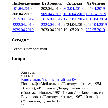
Пн
Понедельник
Вт
Вторник
Ср
Среда
Чт
Четверг
1
01.04.2019
2
02.04.2019
3
03.04.2019
4
04.04.2019
8
08.04.2019
9
09.04.2019
10
10.04.2019
11
11.04.2019
15
15.04.2019
16
16.04.2019
17
17.04.2019
18
18.04.2019
22
22.04.2019
23
23.04.2019
24
24.04.2019
25
25.04.2019
29
29.04.2019
30
30.04.2019
1
01.05.2019
2
02.05.2019
Сегодня
Сегодня нет событий
Скоро
11
Августа
11:30
-
12:30
Виртуальный концертный зал 0+
Показ м/ф «Мойдодыр» (Союзмультфильм, 1954,
16 мин.); «Ивашка из Дворца пионеров»
(Союзмультфильм, 1981, 10 мин.); «Паровозик из
Ромашкова» (Союзмультфильм, 1967, 10 мин.)
(Ульяновой, 1, зал № 12)
11