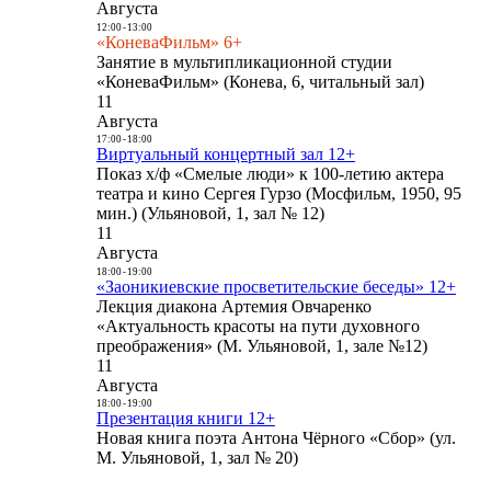
Августа
12:00
-
13:00
«КоневаФильм» 6+
Занятие в мультипликационной студии
«КоневаФильм» (Конева, 6, читальный зал)
11
Августа
17:00
-
18:00
Виртуальный концертный зал 12+
Показ х/ф «Смелые люди» к 100-летию актера
театра и кино Сергея Гурзо (Мосфильм, 1950, 95
мин.) (Ульяновой, 1, зал № 12)
11
Августа
18:00
-
19:00
«Заоникиевские просветительские беседы» 12+
Лекция диакона Артемия Овчаренко
«Актуальность красоты на пути духовного
преображения» (М. Ульяновой, 1, зале №12)
11
Августа
18:00
-
19:00
Презентация книги 12+
Новая книга поэта Антона Чёрного «Сбор» (ул.
М. Ульяновой, 1, зал № 20)