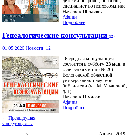
детский невролог, психолог,
специалист по психосоматике.
Начало в
18 часов
.
Афиша
Подробнее
Генеалогические консультации
12+
01.05.2026
Новости
,
12+
Очередная консультация
состоится в субботу,
23 мая
, в
зале редких книг (№ 20)
Вологодской областной
универсальной научной
библиотеки (ул. М. Ульяновой,
д. 1).
Начало в
11 часов
.
Афиша
Подробнее
← Предыдущая
Следующая →
<
Апрель 2019