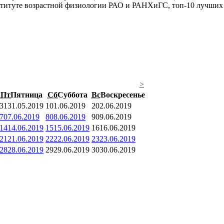
итуте возрастной физиологии РАО и РАНХиГС, топ-10 лучших п
>
Пт
Пятница
Сб
Суббота
Вс
Воскресенье
31
31.05.2019
1
01.06.2019
2
02.06.2019
7
07.06.2019
8
08.06.2019
9
09.06.2019
14
14.06.2019
15
15.06.2019
16
16.06.2019
21
21.06.2019
22
22.06.2019
23
23.06.2019
28
28.06.2019
29
29.06.2019
30
30.06.2019