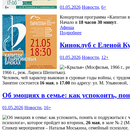
01.05.2026
Новости
,
6+
Концертная программа «Капитан в 
Начало в
18 часов 30 минут
.
Афиша
Подробнее
Киноклуб с Еленой К
01.05.2026
Новости
,
12+
1966 г., реж. Лариса Шепитько).
Человек, чей характер выкован в суровые годы войны, с трудо
Занятие состоится
16 мая
, в
17.00
по адресу: ул. М. Ульяновой, 
Об эмоциях в семье: как успокоить, п
01.05.2026
Новости
,
16+
психолога», которое пройдет во вторник,
26 мая
, в зале № 2 (М
Спикер мероприятия – Наталья Моськина, семейный психолог, 