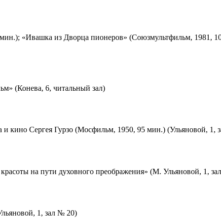
мин.); «Ивашка из Дворца пионеров» (Союзмультфильм, 1981, 10
м» (Конева, 6, читальный зал)
 и кино Сергея Гурзо (Мосфильм, 1950, 95 мин.) (Ульяновой, 1, 
красоты на пути духовного преображения» (М. Ульяновой, 1, за
льяновой, 1, зал № 20)