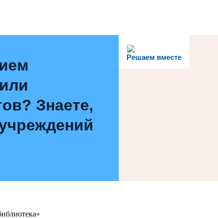
Решаем вместе
нием
 или
ов? Знаете,
 учреждений
библиотека»