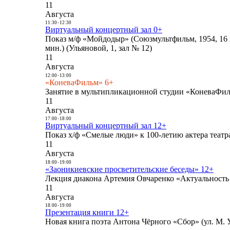
11
Августа
11:30
-
12:30
Виртуальный концертный зал 0+
Показ м/ф «Мойдодыр» (Союзмультфильм, 1954, 16 
мин.) (Ульяновой, 1, зал № 12)
11
Августа
12:00
-
13:00
«КоневаФильм» 6+
Занятие в мультипликационной студии «КоневаФиль
11
Августа
17:00
-
18:00
Виртуальный концертный зал 12+
Показ х/ф «Смелые люди» к 100-летию актера театра
11
Августа
18:00
-
19:00
«Заоникиевские просветительские беседы» 12+
Лекция диакона Артемия Овчаренко «Актуальность 
11
Августа
18:00
-
19:00
Презентация книги 12+
Новая книга поэта Антона Чёрного «Сбор» (ул. М. У