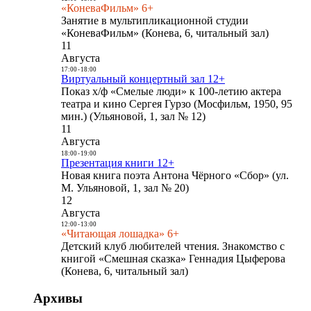
«КоневаФильм» 6+
Занятие в мультипликационной студии
«КоневаФильм» (Конева, 6, читальный зал)
11
Августа
17:00
-
18:00
Виртуальный концертный зал 12+
Показ х/ф «Смелые люди» к 100-летию актера
театра и кино Сергея Гурзо (Мосфильм, 1950, 95
мин.) (Ульяновой, 1, зал № 12)
11
Августа
18:00
-
19:00
Презентация книги 12+
Новая книга поэта Антона Чёрного «Сбор» (ул.
М. Ульяновой, 1, зал № 20)
12
Августа
12:00
-
13:00
«Читающая лошадка» 6+
Детский клуб любителей чтения. Знакомство с
книгой «Смешная сказка» Геннадия Цыферова
(Конева, 6, читальный зал)
Архивы