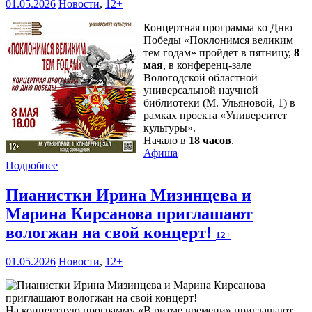
01.05.2026
Новости
,
12+
Концертная программа ко Дню
Победы «Поклонимся великим
тем годам» пройдет в пятницу,
8
мая
, в конференц-зале
Вологодской областной
универсальной научной
библиотеки (М. Ульяновой, 1) в
рамках проекта «Университет
культуры».
Начало в
18 часов
.
Афиша
Подробнее
Пианистки Ирина Мизинцева и
Марина Кирсанова приглашают
вологжан на свой концерт!
12+
01.05.2026
Новости
,
12+
На концертную программу «В ритме времени» приглашают