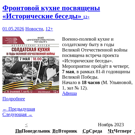
Фронтовой кухне посвящены
«Исторические беседы»
12+
01.05.2026
Новости
,
12+
Военно-полевой кухне и
солдатскому быту в годы
Великой Отечественной войны
посвящена встреча проекта
«Исторические беседы».
Мероприятие пройдёт в четверг,
7 мая
, в рамках 81-й годовщины
Великой Победы.
Начало в
18 часов
(М. Ульяновой,
1, зал № 12).
Афиша
Подробнее
← Предыдущая
Следующая →
<
Ноябрь 2023
Пн
Понедельник
Вт
Вторник
Ср
Среда
Чт
Четверг