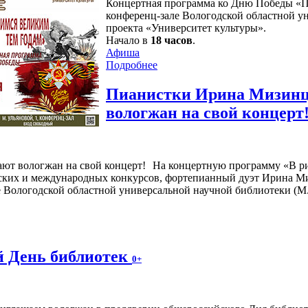
Концертная программа ко Дню Победы «П
конференц-зале Вологодской областной ун
проекта «Университет культуры».
Начало в
18 часов
.
Афиша
Подробнее
Пианистки Ирина Мизинц
вологжан на свой концерт
На концертную программу «В р
йских и международных конкурсов, фортепианный дуэт Ирина М
е Вологодской областной универсальной научной библиотеки (М.
й День библиотек
0+