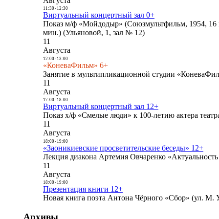
Августа
11:30
-
12:30
Виртуальный концертный зал 0+
Показ м/ф «Мойдодыр» (Союзмультфильм, 1954, 16 
мин.) (Ульяновой, 1, зал № 12)
11
Августа
12:00
-
13:00
«КоневаФильм» 6+
Занятие в мультипликационной студии «КоневаФиль
11
Августа
17:00
-
18:00
Виртуальный концертный зал 12+
Показ х/ф «Смелые люди» к 100-летию актера театра
11
Августа
18:00
-
19:00
«Заоникиевские просветительские беседы» 12+
Лекция диакона Артемия Овчаренко «Актуальность 
11
Августа
18:00
-
19:00
Презентация книги 12+
Новая книга поэта Антона Чёрного «Сбор» (ул. М. У
Архивы