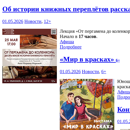
Об истории книжных переплётов расск
01.05.2026
Новости
,
12+
Лекция «От пергамена до коленкор
Начало в
17 часов
.
Афиша
Подробнее
«Мир в красках»
6+
01.05.2026
Новости
,
6+
Юноше
краск
Афиш
Подро
Кон
01.05.