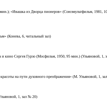
мин.); «Ивашка из Дворца пионеров» (Союзмультфильм, 1981, 10
м» (Конева, 6, читальный зал)
 и кино Сергея Гурзо (Мосфильм, 1950, 95 мин.) (Ульяновой, 1, 
красоты на пути духовного преображения» (М. Ульяновой, 1, за
льяновой, 1, зал № 20)