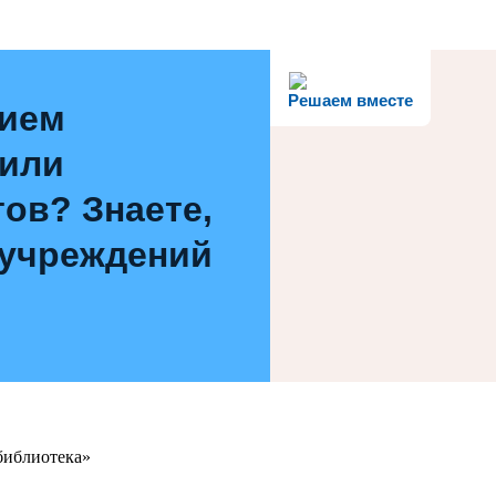
Решаем вместе
нием
 или
ов? Знаете,
 учреждений
библиотека»