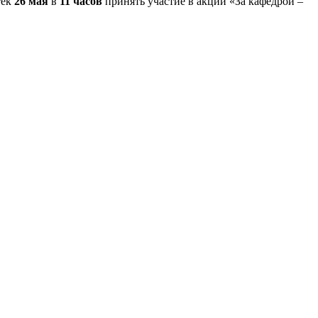
тек
26 мая
в
11 часов
принять участие в акции «За кафедрой –