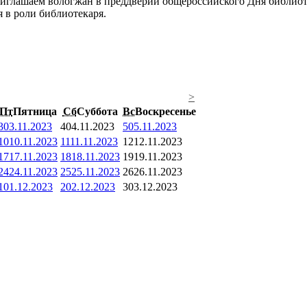
иглашаем вологжан в преддверии общероссийского Дня библио
 в роли библиотекаря.
>
Пт
Пятница
Сб
Суббота
Вс
Воскресенье
3
03.11.2023
4
04.11.2023
5
05.11.2023
10
10.11.2023
11
11.11.2023
12
12.11.2023
17
17.11.2023
18
18.11.2023
19
19.11.2023
24
24.11.2023
25
25.11.2023
26
26.11.2023
1
01.12.2023
2
02.12.2023
3
03.12.2023