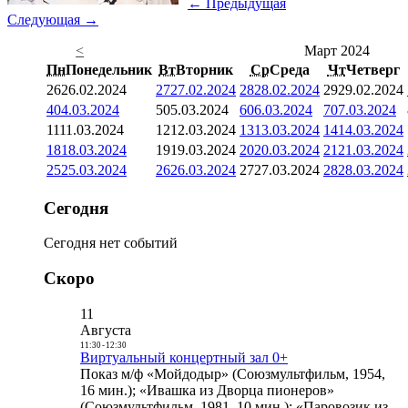
← Предыдущая
Следующая →
<
Март 2024
Пн
Понедельник
Вт
Вторник
Ср
Среда
Чт
Четверг
26
26.02.2024
27
27.02.2024
28
28.02.2024
29
29.02.2024
4
04.03.2024
5
05.03.2024
6
06.03.2024
7
07.03.2024
11
11.03.2024
12
12.03.2024
13
13.03.2024
14
14.03.2024
18
18.03.2024
19
19.03.2024
20
20.03.2024
21
21.03.2024
25
25.03.2024
26
26.03.2024
27
27.03.2024
28
28.03.2024
Сегодня
Сегодня нет событий
Скоро
11
Августа
11:30
-
12:30
Виртуальный концертный зал 0+
Показ м/ф «Мойдодыр» (Союзмультфильм, 1954,
16 мин.); «Ивашка из Дворца пионеров»
(Союзмультфильм, 1981, 10 мин.); «Паровозик из