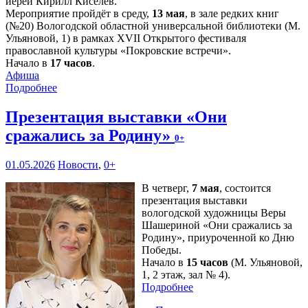
иерей Кирилл Киселёв.
Мероприятие пройдёт в среду,
13 мая
, в зале редких книг
(№20) Вологодской областной универсальной библиотеки (М.
Ульяновой, 1) в рамках XVII Открытого фестиваля
православной культуры «Покровские встречи».
Начало в
17 часов
.
Афиша
Подробнее
Презентация выставки «Они
сражались за Родину»
0+
01.05.2026
Новости
,
0+
В четверг,
7 мая
, состоится
презентация выставки
вологодской художницы Веры
Шашериной «Они сражались за
Родину», приуроченной ко Дню
Победы.
Начало в
15 часов
(М. Ульяновой,
1, 2 этаж, зал № 4).
Подробнее