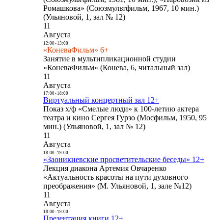
Ромашкова» (Союзмультфильм, 1967, 10 мин.)
(Ульяновой, 1, зал № 12)
11
Августа
12:00
-
13:00
«КоневаФильм» 6+
Занятие в мультипликационной студии
«КоневаФильм» (Конева, 6, читальный зал)
11
Августа
17:00
-
18:00
Виртуальный концертный зал 12+
Показ х/ф «Смелые люди» к 100-летию актера
театра и кино Сергея Гурзо (Мосфильм, 1950, 95
мин.) (Ульяновой, 1, зал № 12)
11
Августа
18:00
-
19:00
«Заоникиевские просветительские беседы» 12+
Лекция диакона Артемия Овчаренко
«Актуальность красоты на пути духовного
преображения» (М. Ульяновой, 1, зале №12)
11
Августа
18:00
-
19:00
Презентация книги 12+