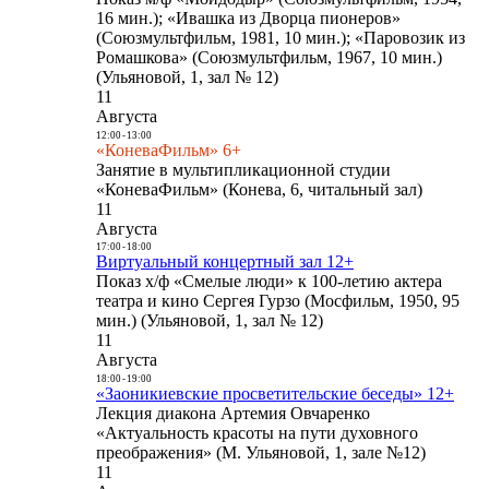
16 мин.); «Ивашка из Дворца пионеров»
(Союзмультфильм, 1981, 10 мин.); «Паровозик из
Ромашкова» (Союзмультфильм, 1967, 10 мин.)
(Ульяновой, 1, зал № 12)
11
Августа
12:00
-
13:00
«КоневаФильм» 6+
Занятие в мультипликационной студии
«КоневаФильм» (Конева, 6, читальный зал)
11
Августа
17:00
-
18:00
Виртуальный концертный зал 12+
Показ х/ф «Смелые люди» к 100-летию актера
театра и кино Сергея Гурзо (Мосфильм, 1950, 95
мин.) (Ульяновой, 1, зал № 12)
11
Августа
18:00
-
19:00
«Заоникиевские просветительские беседы» 12+
Лекция диакона Артемия Овчаренко
«Актуальность красоты на пути духовного
преображения» (М. Ульяновой, 1, зале №12)
11