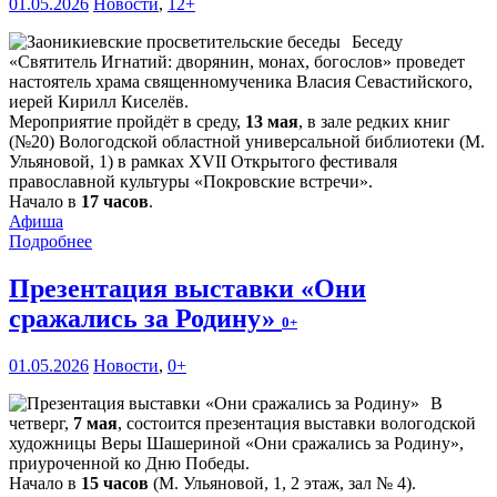
01.05.2026
Новости
,
12+
Беседу
«Святитель Игнатий: дворянин, монах, богослов» проведет
настоятель храма священномученика Власия Севастийского,
иерей Кирилл Киселёв.
Мероприятие пройдёт в среду,
13 мая
, в зале редких книг
(№20) Вологодской областной универсальной библиотеки (М.
Ульяновой, 1) в рамках XVII Открытого фестиваля
православной культуры «Покровские встречи».
Начало в
17 часов
.
Афиша
Подробнее
Презентация выставки «Они
сражались за Родину»
0+
01.05.2026
Новости
,
0+
В
четверг,
7 мая
, состоится презентация выставки вологодской
художницы Веры Шашериной «Они сражались за Родину»,
приуроченной ко Дню Победы.
Начало в
15 часов
(М. Ульяновой, 1, 2 этаж, зал № 4).