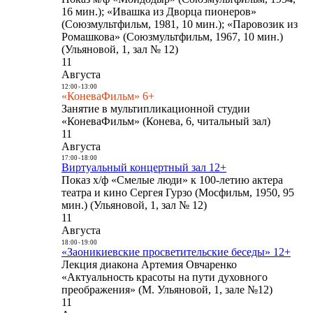
16 мин.); «Ивашка из Дворца пионеров»
(Союзмультфильм, 1981, 10 мин.); «Паровозик из
Ромашкова» (Союзмультфильм, 1967, 10 мин.)
(Ульяновой, 1, зал № 12)
11
Августа
12:00
-
13:00
«КоневаФильм» 6+
Занятие в мультипликационной студии
«КоневаФильм» (Конева, 6, читальный зал)
11
Августа
17:00
-
18:00
Виртуальный концертный зал 12+
Показ х/ф «Смелые люди» к 100-летию актера
театра и кино Сергея Гурзо (Мосфильм, 1950, 95
мин.) (Ульяновой, 1, зал № 12)
11
Августа
18:00
-
19:00
«Заоникиевские просветительские беседы» 12+
Лекция диакона Артемия Овчаренко
«Актуальность красоты на пути духовного
преображения» (М. Ульяновой, 1, зале №12)
11