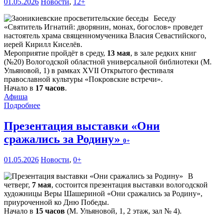
01.05.2026
Новости
,
12+
Беседу
«Святитель Игнатий: дворянин, монах, богослов» проведет
настоятель храма священномученика Власия Севастийского,
иерей Кирилл Киселёв.
Мероприятие пройдёт в среду,
13 мая
, в зале редких книг
(№20) Вологодской областной универсальной библиотеки (М.
Ульяновой, 1) в рамках XVII Открытого фестиваля
православной культуры «Покровские встречи».
Начало в
17 часов
.
Афиша
Подробнее
Презентация выставки «Они
сражались за Родину»
0+
01.05.2026
Новости
,
0+
В
четверг,
7 мая
, состоится презентация выставки вологодской
художницы Веры Шашериной «Они сражались за Родину»,
приуроченной ко Дню Победы.
Начало в
15 часов
(М. Ульяновой, 1, 2 этаж, зал № 4).