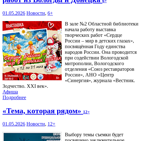
6+
01.05.2026
Новости
,
6+
В зале №2 Областной библиотеки
начала работу выставка
творческих работ «Сердце
России – мир в детских глазах»,
посвящённая Году единства
народов России. Она проводится
при содействии Вологодской
митрополии, Вологодского
отделения «Союз реставраторов
России», АНО «Центр
«Синергия», журнала «Вестник.
Зодчество. XXI век».
Афиша
Подробнее
«Тема, которая рядом»
12+
01.05.2026
Новости
,
12+
Выбору темы съемки будет
посвящено заключительное