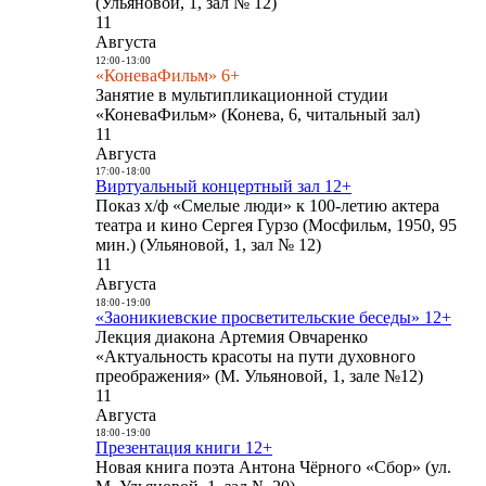
(Ульяновой, 1, зал № 12)
11
Августа
12:00
-
13:00
«КоневаФильм» 6+
Занятие в мультипликационной студии
«КоневаФильм» (Конева, 6, читальный зал)
11
Августа
17:00
-
18:00
Виртуальный концертный зал 12+
Показ х/ф «Смелые люди» к 100-летию актера
театра и кино Сергея Гурзо (Мосфильм, 1950, 95
мин.) (Ульяновой, 1, зал № 12)
11
Августа
18:00
-
19:00
«Заоникиевские просветительские беседы» 12+
Лекция диакона Артемия Овчаренко
«Актуальность красоты на пути духовного
преображения» (М. Ульяновой, 1, зале №12)
11
Августа
18:00
-
19:00
Презентация книги 12+
Новая книга поэта Антона Чёрного «Сбор» (ул.