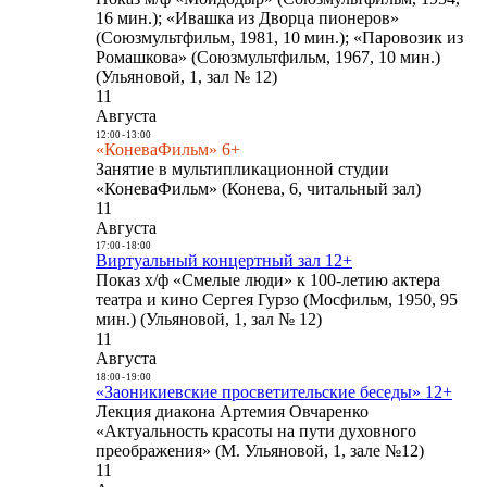
16 мин.); «Ивашка из Дворца пионеров»
(Союзмультфильм, 1981, 10 мин.); «Паровозик из
Ромашкова» (Союзмультфильм, 1967, 10 мин.)
(Ульяновой, 1, зал № 12)
11
Августа
12:00
-
13:00
«КоневаФильм» 6+
Занятие в мультипликационной студии
«КоневаФильм» (Конева, 6, читальный зал)
11
Августа
17:00
-
18:00
Виртуальный концертный зал 12+
Показ х/ф «Смелые люди» к 100-летию актера
театра и кино Сергея Гурзо (Мосфильм, 1950, 95
мин.) (Ульяновой, 1, зал № 12)
11
Августа
18:00
-
19:00
«Заоникиевские просветительские беседы» 12+
Лекция диакона Артемия Овчаренко
«Актуальность красоты на пути духовного
преображения» (М. Ульяновой, 1, зале №12)
11