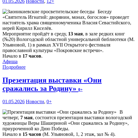
01.05.2026
Новости
,
12+
Беседу
«Святитель Игнатий: дворянин, монах, богослов» проведет
настоятель храма священномученика Власия Севастийского,
иерей Кирилл Киселёв.
Мероприятие пройдёт в среду,
13 мая
, в зале редких книг
(№20) Вологодской областной универсальной библиотеки (М.
Ульяновой, 1) в рамках XVII Открытого фестиваля
православной культуры «Покровские встречи».
Начало в
17 часов
.
Афиша
Подробнее
Презентация выставки «Они
сражались за Родину»
0+
01.05.2026
Новости
,
0+
В
четверг,
7 мая
, состоится презентация выставки вологодской
художницы Веры Шашериной «Они сражались за Родину»,
приуроченной ко Дню Победы.
Начало в
15 часов
(М. Ульяновой, 1, 2 этаж, зал № 4).