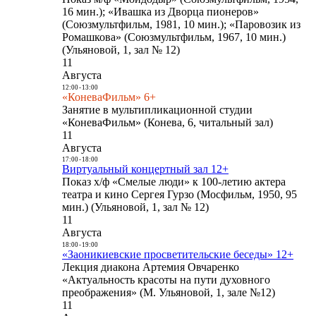
16 мин.); «Ивашка из Дворца пионеров»
(Союзмультфильм, 1981, 10 мин.); «Паровозик из
Ромашкова» (Союзмультфильм, 1967, 10 мин.)
(Ульяновой, 1, зал № 12)
11
Августа
12:00
-
13:00
«КоневаФильм» 6+
Занятие в мультипликационной студии
«КоневаФильм» (Конева, 6, читальный зал)
11
Августа
17:00
-
18:00
Виртуальный концертный зал 12+
Показ х/ф «Смелые люди» к 100-летию актера
театра и кино Сергея Гурзо (Мосфильм, 1950, 95
мин.) (Ульяновой, 1, зал № 12)
11
Августа
18:00
-
19:00
«Заоникиевские просветительские беседы» 12+
Лекция диакона Артемия Овчаренко
«Актуальность красоты на пути духовного
преображения» (М. Ульяновой, 1, зале №12)
11