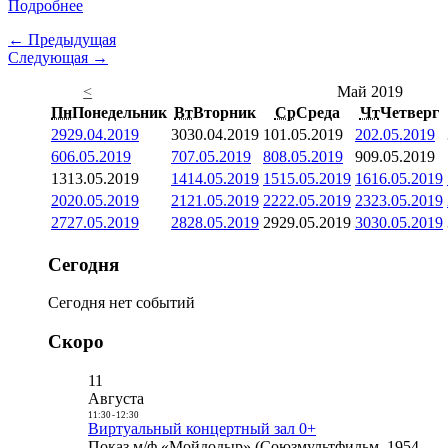
Подробнее
← Предыдущая
Следующая →
<
Май 2019
Пн
Понедельник
Вт
Вторник
Ср
Среда
Чт
Четверг
29
29.04.2019
30
30.04.2019
1
01.05.2019
2
02.05.2019
6
06.05.2019
7
07.05.2019
8
08.05.2019
9
09.05.2019
13
13.05.2019
14
14.05.2019
15
15.05.2019
16
16.05.2019
20
20.05.2019
21
21.05.2019
22
22.05.2019
23
23.05.2019
27
27.05.2019
28
28.05.2019
29
29.05.2019
30
30.05.2019
Сегодня
Сегодня нет событий
Скоро
11
Августа
11:30
-
12:30
Виртуальный концертный зал 0+
Показ м/ф «Мойдодыр» (Союзмультфильм, 1954,