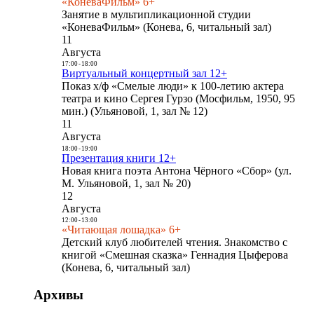
«КоневаФильм» 6+
Занятие в мультипликационной студии
«КоневаФильм» (Конева, 6, читальный зал)
11
Августа
17:00
-
18:00
Виртуальный концертный зал 12+
Показ х/ф «Смелые люди» к 100-летию актера
театра и кино Сергея Гурзо (Мосфильм, 1950, 95
мин.) (Ульяновой, 1, зал № 12)
11
Августа
18:00
-
19:00
Презентация книги 12+
Новая книга поэта Антона Чёрного «Сбор» (ул.
М. Ульяновой, 1, зал № 20)
12
Августа
12:00
-
13:00
«Читающая лошадка» 6+
Детский клуб любителей чтения. Знакомство с
книгой «Смешная сказка» Геннадия Цыферова
(Конева, 6, читальный зал)
Архивы