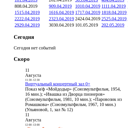
8
08.04.2019
9
09.04.2019
10
10.04.2019
11
11.04.2019
15
15.04.2019
16
16.04.2019
17
17.04.2019
18
18.04.2019
22
22.04.2019
23
23.04.2019
24
24.04.2019
25
25.04.2019
29
29.04.2019
30
30.04.2019
1
01.05.2019
2
02.05.2019
Сегодня
Сегодня нет событий
Скоро
11
Августа
11:30
-
12:30
Виртуальный концертный зал 0+
Показ м/ф «Мойдодыр» (Союзмультфильм, 1954,
16 мин.); «Ивашка из Дворца пионеров»
(Союзмультфильм, 1981, 10 мин.); «Паровозик из
Ромашкова» (Союзмультфильм, 1967, 10 мин.)
(Ульяновой, 1, зал № 12)
11
Августа
12:00
-
13:00