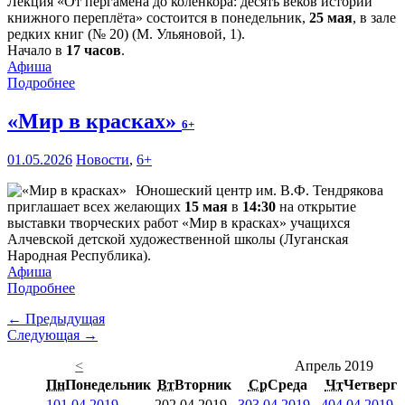
Лекция «От пергамена до коленкора: десять веков истории
книжного переплёта» состоится в понедельник,
25 мая
, в зале
редких книг (№ 20) (М. Ульяновой, 1).
Начало в
17 часов
.
Афиша
Подробнее
«Мир в красках»
6+
01.05.2026
Новости
,
6+
Юношеский центр им. В.Ф. Тендрякова
приглашает всех желающих
15 мая
в
14:30
на открытие
выставки творческих работ «Мир в красках» учащихся
Алчевской детской художественной школы (Луганская
Народная Республика).
Афиша
Подробнее
← Предыдущая
Следующая →
<
Апрель 2019
Пн
Понедельник
Вт
Вторник
Ср
Среда
Чт
Четверг
1
01.04.2019
2
02.04.2019
3
03.04.2019
4
04.04.2019