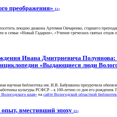
ного преображения»
12+
осетить лекцию диакона Артемия Овчаренко, старшего преподав
ти и семьи «Новый Гадарин», «Учение греческих святых отцов о
рождения Ивана Дмитриевича Полуянова:
 энциклопедии «Выдающиеся люди Волог
ьная научная библиотека им. И.В. Бабушкина приурочила обнов
 работника культуры РСФСР – к 100‑летию со дня его рождения.
Вологодского края»
на
сайте Вологодской областной библиоте
й опыт, вместивший эпоху
12+