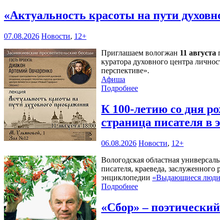
«Актуальность красоты на пути духов
07.08.2026
Новости
,
12+
Приглашаем вологжан
11 августа
п
куратора духовного центра личнос
перспективе».
Афиша
Подробнее
К 100-летию со дня 
страница писателя в
06.08.2026
Новости
,
12+
Вологодская областная универсал
писателя, краеведа, заслуженного
энциклопедии
«Выдающиеся люди 
Подробнее
«Сбор» – поэтически