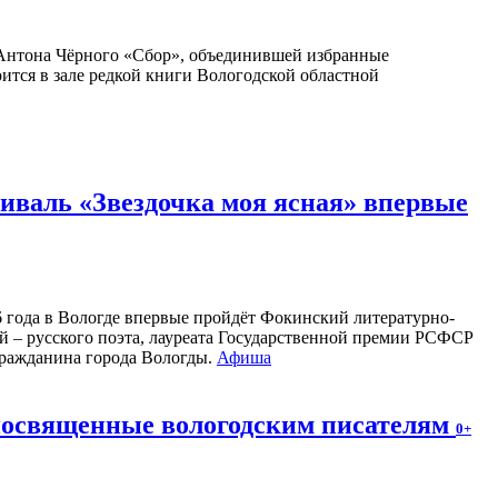
Антона Чёрного «Сбор», объединившей избранные
оится в зале редкой книги Вологодской областной
валь «Звездочка моя ясная» впервые
26 года в Вологде впервые пройдёт Фокинский литературно-
 – русского поэта, лауреата Государственной премии РСФСР
 гражданина города Вологды.
Афиша
 посвященные вологодским писателям
0+