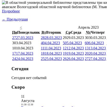
аванзале Вологодской областной научной библиотеки (М. Ульяно
Подробнее
← Предыдущая
<
Апрель 2023
Пн
Понедельник
Вт
Вторник
Ср
Среда
Чт
Четверг
27
27.03.2023
28
28.03.2023
29
29.03.2023
30
30.03.2023
3
03.04.2023
4
04.04.2023
5
05.04.2023
6
06.04.2023
10
10.04.2023
11
11.04.2023
12
12.04.2023
13
13.04.2023
17
17.04.2023
18
18.04.2023
19
19.04.2023
20
20.04.2023
24
24.04.2023
25
25.04.2023
26
26.04.2023
27
27.04.2023
Сегодня
Сегодня нет событий
Скоро
11
Августа
11:30
-
12:30