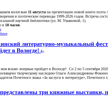
ашаем вологжан
11 августа
на презентацию новой книги поэта 
творения и поэтические переводы 1999-2026 годов. Встреча сост
сальной научной библиотеки (ул. М. Ульяновой, 1).
о в
18 часов
.
а
бнее
инский литературно-музыкальный фести
йдет в Вологде!
0+
Со 2 по 5 сентября 20
посвящено творческому наследию Ольги Александровны Фокиной
адателя Почетного знака «За заслуги в литературе», Почетного
е представлены три книжные выставки,