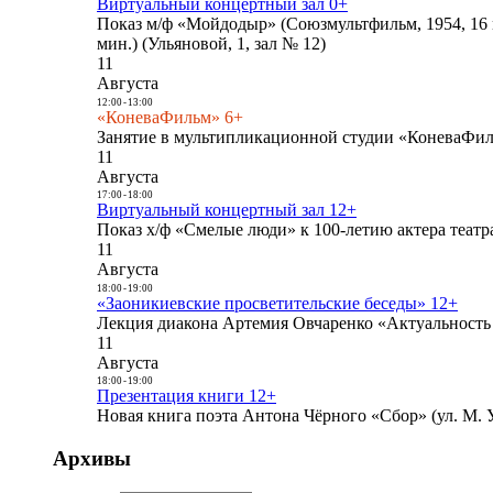
Виртуальный концертный зал 0+
Показ м/ф «Мойдодыр» (Союзмультфильм, 1954, 16 
мин.) (Ульяновой, 1, зал № 12)
11
Августа
12:00
-
13:00
«КоневаФильм» 6+
Занятие в мультипликационной студии «КоневаФиль
11
Августа
17:00
-
18:00
Виртуальный концертный зал 12+
Показ х/ф «Смелые люди» к 100-летию актера театра
11
Августа
18:00
-
19:00
«Заоникиевские просветительские беседы» 12+
Лекция диакона Артемия Овчаренко «Актуальность 
11
Августа
18:00
-
19:00
Презентация книги 12+
Новая книга поэта Антона Чёрного «Сбор» (ул. М. У
Архивы