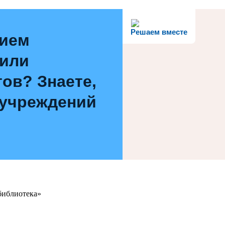
Решаем вместе
нием
 или
ов? Знаете,
 учреждений
библиотека»