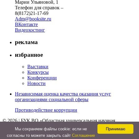
Марии Ульяновой, 1
Телефон для справок –
8(8172)21-17-69
Adm@booksite.ru
ВКонтакте
Видеохостинг
реклама
избранное
Выставки
Конкурсы
Конференции
Новости
Независимая оценка качества оказания услуг
организациями социальной сферы
Противодействие коррупции
© 2026 | БУК ВО «Областная универсальная научная
библиотека»
Мы cохраняем файлы cookie: если не
Принимаю
↑
согласны то можете закрыть сайт
Соглашение