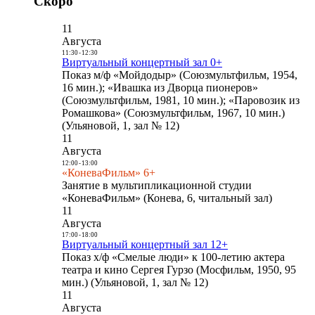
Скоро
11
Августа
11:30
-
12:30
Виртуальный концертный зал 0+
Показ м/ф «Мойдодыр» (Союзмультфильм, 1954,
16 мин.); «Ивашка из Дворца пионеров»
(Союзмультфильм, 1981, 10 мин.); «Паровозик из
Ромашкова» (Союзмультфильм, 1967, 10 мин.)
(Ульяновой, 1, зал № 12)
11
Августа
12:00
-
13:00
«КоневаФильм» 6+
Занятие в мультипликационной студии
«КоневаФильм» (Конева, 6, читальный зал)
11
Августа
17:00
-
18:00
Виртуальный концертный зал 12+
Показ х/ф «Смелые люди» к 100-летию актера
театра и кино Сергея Гурзо (Мосфильм, 1950, 95
мин.) (Ульяновой, 1, зал № 12)
11
Августа