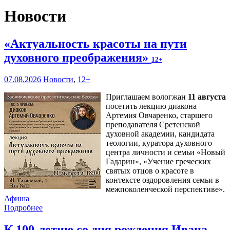
Новости
«Актуальность красоты на пути
духовного преображения»
12+
07.08.2026
Новости
,
12+
Приглашаем вологжан
11 августа
посетить лекцию диакона
Артемия Овчаренко, старшего
преподавателя Сретенской
духовной академии, кандидата
теологии, куратора духовного
центра личности и семьи «Новый
Гадарин», «Учение греческих
святых отцов о красоте в
контексте оздоровления семьи в
межпоколенческой перспективе».
Афиша
Подробнее
К 100-летию со дня рождения Ивана