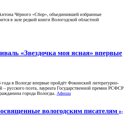
Антона Чёрного «Сбор», объединившей избранные
оится в зале редкой книги Вологодской областной
валь «Звездочка моя ясная» впервые
26 года в Вологде впервые пройдёт Фокинский литературно-
 – русского поэта, лауреата Государственной премии РСФСР
 гражданина города Вологды.
Афиша
 посвященные вологодским писателям
0+