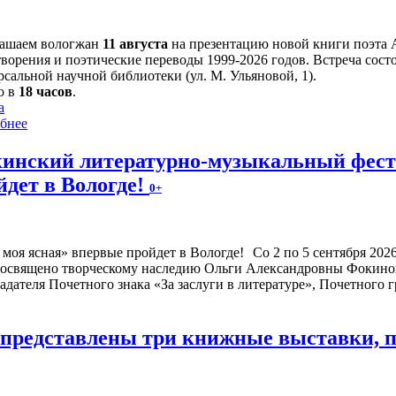
ашаем вологжан
11 августа
на презентацию новой книги поэта 
творения и поэтические переводы 1999-2026 годов. Встреча сост
сальной научной библиотеки (ул. М. Ульяновой, 1).
о в
18 часов
.
а
бнее
инский литературно-музыкальный фести
йдет в Вологде!
0+
Со 2 по 5 сентября 20
посвящено творческому наследию Ольги Александровны Фокиной
адателя Почетного знака «За заслуги в литературе», Почетного
е представлены три книжные выставки,