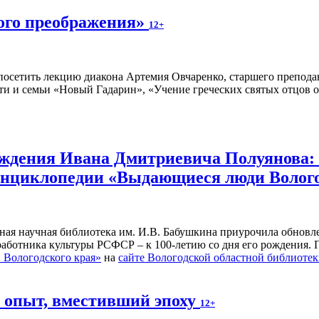
ного преображения»
12+
осетить лекцию диакона Артемия Овчаренко, старшего преподав
ти и семьи «Новый Гадарин», «Учение греческих святых отцов о
рождения Ивана Дмитриевича Полуянова:
 энциклопедии «Выдающиеся люди Волог
ьная научная библиотека им. И.В. Бабушкина приурочила обнов
 работника культуры РСФСР – к 100‑летию со дня его рождения.
Вологодского края»
на
сайте Вологодской областной библиоте
й опыт, вместивший эпоху
12+