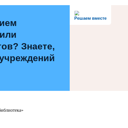
Решаем вместе
нием
 или
ов? Знаете,
 учреждений
библиотека»