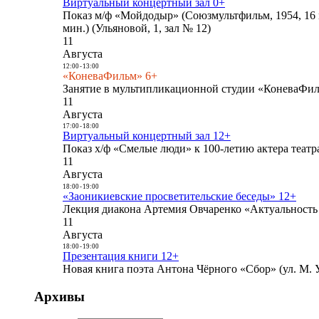
Виртуальный концертный зал 0+
Показ м/ф «Мойдодыр» (Союзмультфильм, 1954, 16 
мин.) (Ульяновой, 1, зал № 12)
11
Августа
12:00
-
13:00
«КоневаФильм» 6+
Занятие в мультипликационной студии «КоневаФиль
11
Августа
17:00
-
18:00
Виртуальный концертный зал 12+
Показ х/ф «Смелые люди» к 100-летию актера театра
11
Августа
18:00
-
19:00
«Заоникиевские просветительские беседы» 12+
Лекция диакона Артемия Овчаренко «Актуальность 
11
Августа
18:00
-
19:00
Презентация книги 12+
Новая книга поэта Антона Чёрного «Сбор» (ул. М. У
Архивы