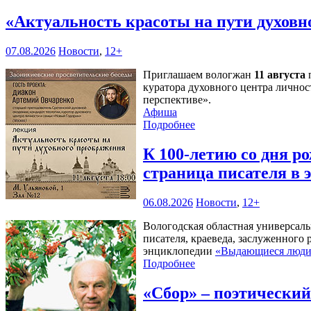
«Актуальность красоты на пути духов
07.08.2026
Новости
,
12+
Приглашаем вологжан
11 августа
п
куратора духовного центра личнос
перспективе».
Афиша
Подробнее
К 100-летию со дня 
страница писателя в
06.08.2026
Новости
,
12+
Вологодская областная универсал
писателя, краеведа, заслуженного
энциклопедии
«Выдающиеся люди 
Подробнее
«Сбор» – поэтически