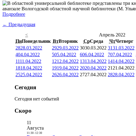
аванзале Вологодской областной научной библиотеки (М. Ульяно
Подробнее
← Предыдущая
<
Апрель 2022
Пн
Понедельник
Вт
Вторник
Ср
Среда
Чт
Четверг
28
28.03.2022
29
29.03.2022
30
30.03.2022
31
31.03.2022
4
04.04.2022
5
05.04.2022
6
06.04.2022
7
07.04.2022
11
11.04.2022
12
12.04.2022
13
13.04.2022
14
14.04.2022
18
18.04.2022
19
19.04.2022
20
20.04.2022
21
21.04.2022
25
25.04.2022
26
26.04.2022
27
27.04.2022
28
28.04.2022
Сегодня
Сегодня нет событий
Скоро
11
Августа
11:30
-
12:30