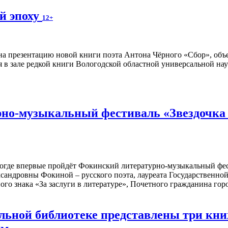
й эпоху
12+
а презентацию новой книги поэта Антона Чёрного «Сбор», объ
я в зале редкой книги Вологодской областной универсальной нау
но-музыкальный фестиваль «Звездочка м
ологде впервые пройдёт Фокинский литературно-музыкальный фе
сандровны Фокиной – русского поэта, лауреата Государственн
ого знака «За заслуги в литературе», Почетного гражданина го
альной библиотеке представлены три к