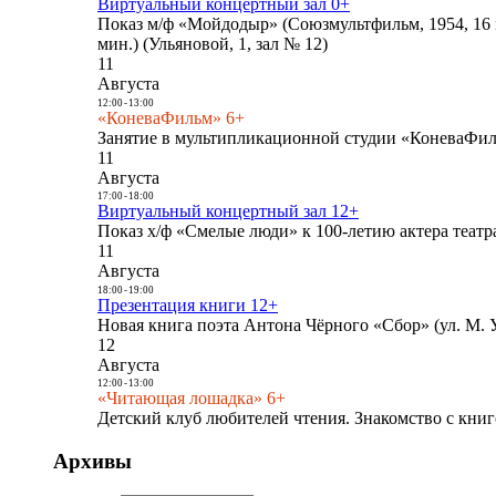
Виртуальный концертный зал 0+
Показ м/ф «Мойдодыр» (Союзмультфильм, 1954, 16 
мин.) (Ульяновой, 1, зал № 12)
11
Августа
12:00
-
13:00
«КоневаФильм» 6+
Занятие в мультипликационной студии «КоневаФиль
11
Августа
17:00
-
18:00
Виртуальный концертный зал 12+
Показ х/ф «Смелые люди» к 100-летию актера театра
11
Августа
18:00
-
19:00
Презентация книги 12+
Новая книга поэта Антона Чёрного «Сбор» (ул. М. У
12
Августа
12:00
-
13:00
«Читающая лошадка» 6+
Детский клуб любителей чтения. Знакомство с книг
Архивы