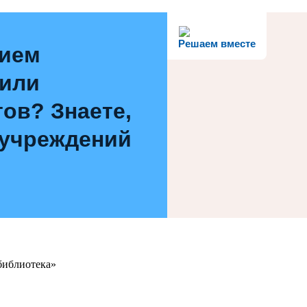
Решаем вместе
нием
 или
ов? Знаете,
 учреждений
библиотека»