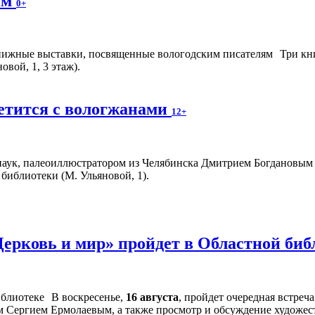
ям
0+
Три кн
вой, 1, 3 этаж).
етится с вологжанами
12+
аук, палеоиллюстратором из Челябинска Дмитрием Богдановым пр
библиотеки (М. Ульяновой, 1).
Церковь и мир» пройдет в Областной би
В воскресенье,
16 августа
, пройдет очередная встре
м Сергием Ермолаевым, а также просмотр и обсуждение художес