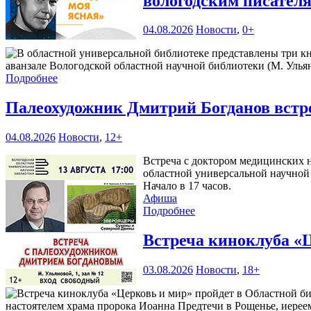
вологодским писател
04.08.2026
Новости
,
0+
аванзале Вологодской областной научной библиотеки (М. Ульяно
Подробнее
Палеохудожник Дмитрий Богданов встр
04.08.2026
Новости
,
12+
Встреча с доктором медицинских н
областной универсальной научной 
Начало в 17 часов.
Афиша
Подробнее
Встреча киноклуба «
03.08.2026
Новости
,
18+
настоятелем храма пророка Иоанна Предтечи в Рощенье, иерее