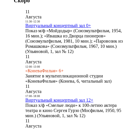
Скоро
11
Августа
11:30
-
12:30
Виртуальный концертный зал 0+
Показ м/ф «Мойдодыр» (Союзмультфильм, 1954,
16 мин.); «Ивашка из Дворца пионеров»
(Союзмультфильм, 1981, 10 мин.); «Паровозик из
Ромашкова» (Союзмультфильм, 1967, 10 мин.)
(Ульяновой, 1, зал № 12)
11
Августа
12:00
-
13:00
«КоневаФильм» 6+
Занятие в мультипликационной студии
«КоневаФильм» (Конева, 6, читальный зал)
11
Августа
17:00
-
18:00
Виртуальный концертный зал 12+
Показ х/ф «Смелые люди» к 100-летию актера
театра и кино Сергея Гурзо (Мосфильм, 1950, 95
мин.) (Ульяновой, 1, зал № 12)
11
Августа