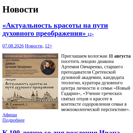
Новости
«Актуальность красоты на пути
духовного преображения»
12+
07.08.2026
Новости
,
12+
Приглашаем вологжан
11 августа
посетить лекцию диакона
Артемия Овчаренко, старшего
преподавателя Сретенской
духовной академии, кандидата
теологии, куратора духовного
центра личности и семьи «Новый
Гадарин», «Учение греческих
святых отцов о красоте в
контексте оздоровления семьи в
межпоколенческой перспективе».
Афиша
Подробнее
К 100-летию со дня рождения Ивана