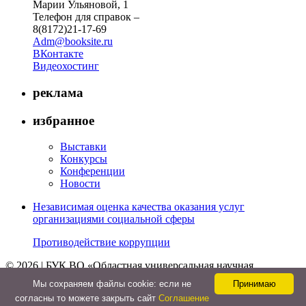
Марии Ульяновой, 1
Телефон для справок –
8(8172)21-17-69
Adm@booksite.ru
ВКонтакте
Видеохостинг
реклама
избранное
Выставки
Конкурсы
Конференции
Новости
Независимая оценка качества оказания услуг
организациями социальной сферы
Противодействие коррупции
© 2026 | БУК ВО «Областная универсальная научная
библиотека»
Мы cохраняем файлы cookie: если не
Принимаю
↑
согласны то можете закрыть сайт
Соглашение