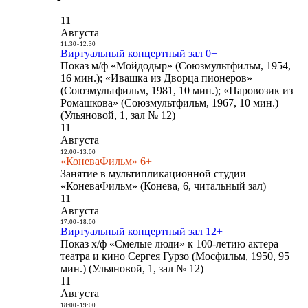
11
Августа
11:30
-
12:30
Виртуальный концертный зал 0+
Показ м/ф «Мойдодыр» (Союзмультфильм, 1954,
16 мин.); «Ивашка из Дворца пионеров»
(Союзмультфильм, 1981, 10 мин.); «Паровозик из
Ромашкова» (Союзмультфильм, 1967, 10 мин.)
(Ульяновой, 1, зал № 12)
11
Августа
12:00
-
13:00
«КоневаФильм» 6+
Занятие в мультипликационной студии
«КоневаФильм» (Конева, 6, читальный зал)
11
Августа
17:00
-
18:00
Виртуальный концертный зал 12+
Показ х/ф «Смелые люди» к 100-летию актера
театра и кино Сергея Гурзо (Мосфильм, 1950, 95
мин.) (Ульяновой, 1, зал № 12)
11
Августа
18:00
-
19:00