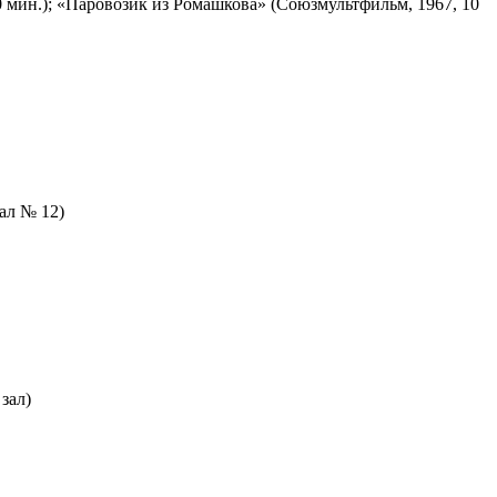
 мин.); «Паровозик из Ромашкова» (Союзмультфильм, 1967, 10
зал № 12)
зал)