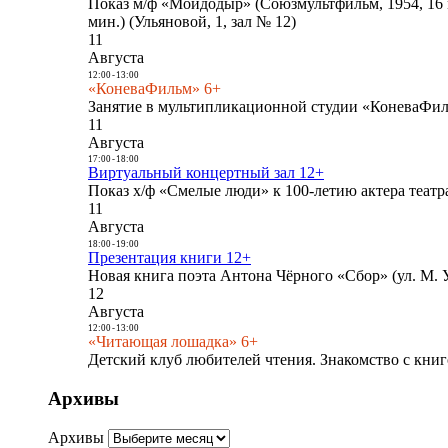
Показ м/ф «Мойдодыр» (Союзмультфильм, 1954, 16 
мин.) (Ульяновой, 1, зал № 12)
11
Августа
12:00
-
13:00
«КоневаФильм» 6+
Занятие в мультипликационной студии «КоневаФиль
11
Августа
17:00
-
18:00
Виртуальный концертный зал 12+
Показ х/ф «Смелые люди» к 100-летию актера театра
11
Августа
18:00
-
19:00
Презентация книги 12+
Новая книга поэта Антона Чёрного «Сбор» (ул. М. У
12
Августа
12:00
-
13:00
«Читающая лошадка» 6+
Детский клуб любителей чтения. Знакомство с книг
Архивы
Архивы