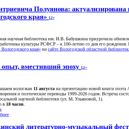
итриевича Полуянова: актуализирована 
годского края»
12+
ьная научная библиотека им. И.В. Бабушкина приурочила обнов
 работника культуры РСФСР – к 100‑летию со дня его рождения.
Вологодского края»
на
сайте Вологодской областной библиоте
й опыт, вместивший эпоху
12+
ашаем вологжан
11 августа
на презентацию новой книги поэта 
творения и поэтические переводы 1999-2026 годов. Встреча сост
сальной научной библиотеки (ул. М. Ульяновой, 1).
о в
18 часов
.
а
бнее
инский литературно-музыкальный фести