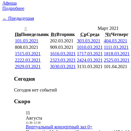
Афиша
Подробнее
← Предыдущая
<
Март 2021
Пн
Понедельник
Вт
Вторник
Ср
Среда
Чт
Четверг
1
01.03.2021
2
02.03.2021
3
03.03.2021
4
04.03.2021
8
08.03.2021
9
09.03.2021
10
10.03.2021
11
11.03.2021
15
15.03.2021
16
16.03.2021
17
17.03.2021
18
18.03.2021
22
22.03.2021
23
23.03.2021
24
24.03.2021
25
25.03.2021
29
29.03.2021
30
30.03.2021
31
31.03.2021
1
01.04.2021
Сегодня
Сегодня нет событий
Скоро
11
Августа
11:30
-
12:30
Виртуальный концертный зал 0+