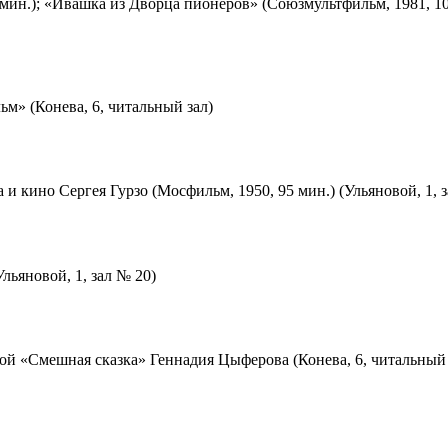
мин.); «Ивашка из Дворца пионеров» (Союзмультфильм, 1981, 10
м» (Конева, 6, читальный зал)
 и кино Сергея Гурзо (Мосфильм, 1950, 95 мин.) (Ульяновой, 1, 
льяновой, 1, зал № 20)
ой «Смешная сказка» Геннадия Цыферова (Конева, 6, читальный 