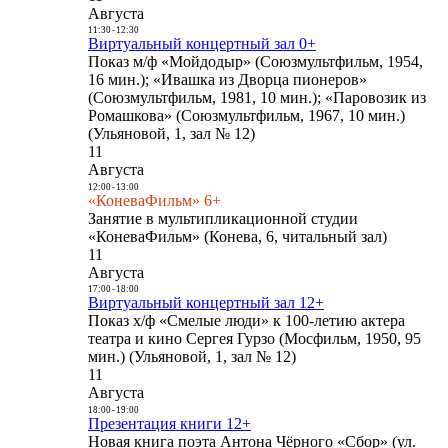
Августа
11:30
-
12:30
Виртуальный концертный зал 0+
Показ м/ф «Мойдодыр» (Союзмультфильм, 1954,
16 мин.); «Ивашка из Дворца пионеров»
(Союзмультфильм, 1981, 10 мин.); «Паровозик из
Ромашкова» (Союзмультфильм, 1967, 10 мин.)
(Ульяновой, 1, зал № 12)
11
Августа
12:00
-
13:00
«КоневаФильм» 6+
Занятие в мультипликационной студии
«КоневаФильм» (Конева, 6, читальный зал)
11
Августа
17:00
-
18:00
Виртуальный концертный зал 12+
Показ х/ф «Смелые люди» к 100-летию актера
театра и кино Сергея Гурзо (Мосфильм, 1950, 95
мин.) (Ульяновой, 1, зал № 12)
11
Августа
18:00
-
19:00
Презентация книги 12+
Новая книга поэта Антона Чёрного «Сбор» (ул.