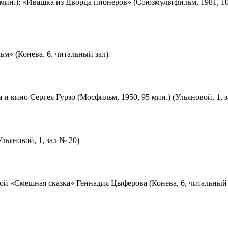
мин.); «Ивашка из Дворца пионеров» (Союзмультфильм, 1981, 10
м» (Конева, 6, читальный зал)
 и кино Сергея Гурзо (Мосфильм, 1950, 95 мин.) (Ульяновой, 1, 
льяновой, 1, зал № 20)
ой «Смешная сказка» Геннадия Цыферова (Конева, 6, читальный 