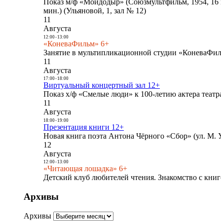
Показ м/ф «Мойдодыр» (Союзмультфильм, 1954, 16 
мин.) (Ульяновой, 1, зал № 12)
11
Августа
12:00
-
13:00
«КоневаФильм» 6+
Занятие в мультипликационной студии «КоневаФиль
11
Августа
17:00
-
18:00
Виртуальный концертный зал 12+
Показ х/ф «Смелые люди» к 100-летию актера театра
11
Августа
18:00
-
19:00
Презентация книги 12+
Новая книга поэта Антона Чёрного «Сбор» (ул. М. У
12
Августа
12:00
-
13:00
«Читающая лошадка» 6+
Детский клуб любителей чтения. Знакомство с книг
Архивы
Архивы