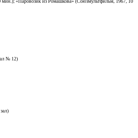
 мин.); «Паровозик из Ромашкова» (Союзмультфильм, 1967, 10
зал № 12)
зал)