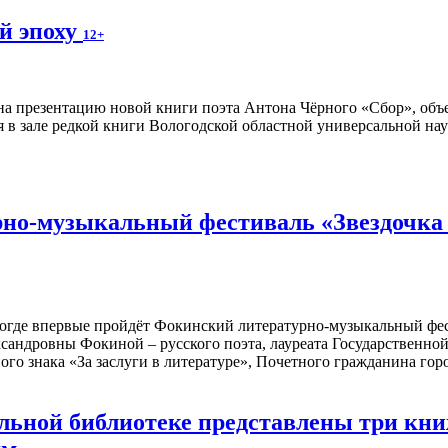
й эпоху
12+
а презентацию новой книги поэта Антона Чёрного «Сбор», объ
я в зале редкой книги Вологодской областной универсальной нау
но-музыкальный фестиваль «Звездочка м
ологде впервые пройдёт Фокинский литературно-музыкальный фе
сандровны Фокиной – русского поэта, лауреата Государственн
ого знака «За заслуги в литературе», Почетного гражданина го
альной библиотеке представлены три к