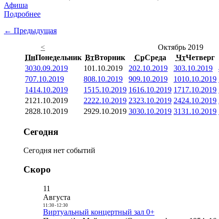
Афиша
Подробнее
← Предыдущая
<
Октябрь 2019
Пн
Понедельник
Вт
Вторник
Ср
Среда
Чт
Четверг
30
30.09.2019
1
01.10.2019
2
02.10.2019
3
03.10.2019
7
07.10.2019
8
08.10.2019
9
09.10.2019
10
10.10.2019
14
14.10.2019
15
15.10.2019
16
16.10.2019
17
17.10.2019
21
21.10.2019
22
22.10.2019
23
23.10.2019
24
24.10.2019
28
28.10.2019
29
29.10.2019
30
30.10.2019
31
31.10.2019
Сегодня
Сегодня нет событий
Скоро
11
Августа
11:30
-
12:30
Виртуальный концертный зал 0+