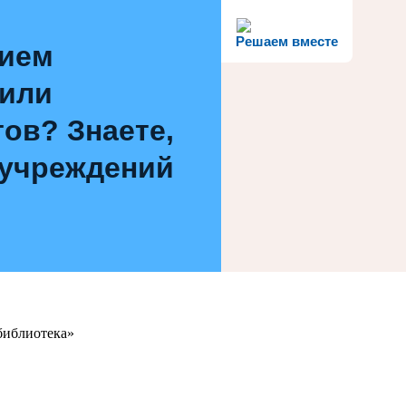
Решаем вместе
нием
 или
ов? Знаете,
 учреждений
библиотека»