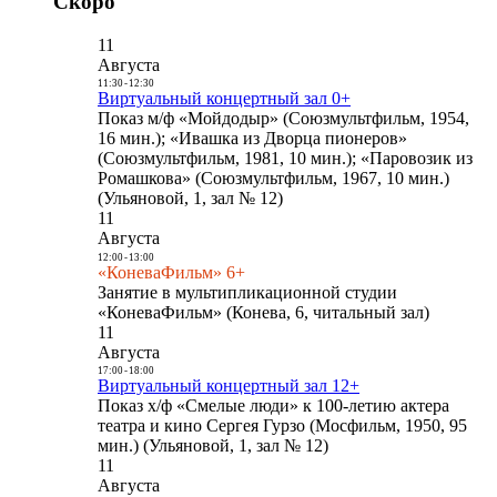
Скоро
11
Августа
11:30
-
12:30
Виртуальный концертный зал 0+
Показ м/ф «Мойдодыр» (Союзмультфильм, 1954,
16 мин.); «Ивашка из Дворца пионеров»
(Союзмультфильм, 1981, 10 мин.); «Паровозик из
Ромашкова» (Союзмультфильм, 1967, 10 мин.)
(Ульяновой, 1, зал № 12)
11
Августа
12:00
-
13:00
«КоневаФильм» 6+
Занятие в мультипликационной студии
«КоневаФильм» (Конева, 6, читальный зал)
11
Августа
17:00
-
18:00
Виртуальный концертный зал 12+
Показ х/ф «Смелые люди» к 100-летию актера
театра и кино Сергея Гурзо (Мосфильм, 1950, 95
мин.) (Ульяновой, 1, зал № 12)
11
Августа