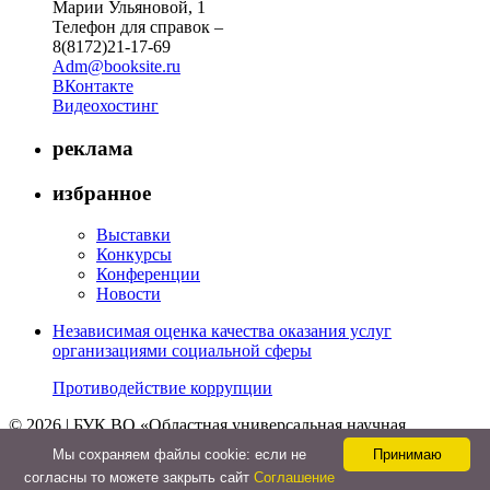
Марии Ульяновой, 1
Телефон для справок –
8(8172)21-17-69
Adm@booksite.ru
ВКонтакте
Видеохостинг
реклама
избранное
Выставки
Конкурсы
Конференции
Новости
Независимая оценка качества оказания услуг
организациями социальной сферы
Противодействие коррупции
© 2026 | БУК ВО «Областная универсальная научная
библиотека»
Мы cохраняем файлы cookie: если не
Принимаю
↑
согласны то можете закрыть сайт
Соглашение