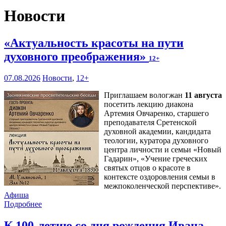
Новости
«Актуальность красоты на пути
духовного преображения»
12+
07.08.2026
Новости
,
12+
Приглашаем вологжан
11 августа
посетить лекцию диакона
Артемия Овчаренко, старшего
преподавателя Сретенской
духовной академии, кандидата
теологии, куратора духовного
центра личности и семьи «Новый
Гадарин», «Учение греческих
святых отцов о красоте в
контексте оздоровления семьи в
межпоколенческой перспективе».
Афиша
Подробнее
К 100-летию со дня рождения Ивана