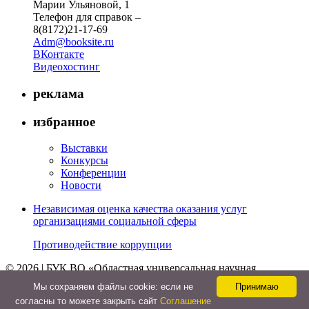
Марии Ульяновой, 1
Телефон для справок –
8(8172)21-17-69
Adm@booksite.ru
ВКонтакте
Видеохостинг
реклама
избранное
Выставки
Конкурсы
Конференции
Новости
Независимая оценка качества оказания услуг
организациями социальной сферы
Противодействие коррупции
© 2026 | БУК ВО «Областная универсальная научная
библиотека»
Мы cохраняем файлы cookie: если не
Принимаю
↑
согласны то можете закрыть сайт
Соглашение