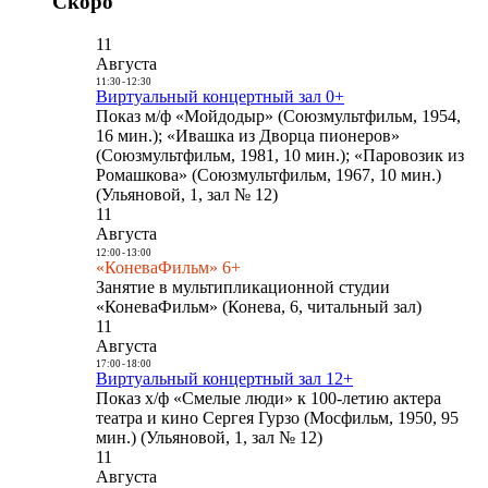
Скоро
11
Августа
11:30
-
12:30
Виртуальный концертный зал 0+
Показ м/ф «Мойдодыр» (Союзмультфильм, 1954,
16 мин.); «Ивашка из Дворца пионеров»
(Союзмультфильм, 1981, 10 мин.); «Паровозик из
Ромашкова» (Союзмультфильм, 1967, 10 мин.)
(Ульяновой, 1, зал № 12)
11
Августа
12:00
-
13:00
«КоневаФильм» 6+
Занятие в мультипликационной студии
«КоневаФильм» (Конева, 6, читальный зал)
11
Августа
17:00
-
18:00
Виртуальный концертный зал 12+
Показ х/ф «Смелые люди» к 100-летию актера
театра и кино Сергея Гурзо (Мосфильм, 1950, 95
мин.) (Ульяновой, 1, зал № 12)
11
Августа