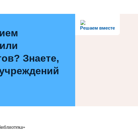
Решаем вместе
нием
 или
ов? Знаете,
 учреждений
библиотека»