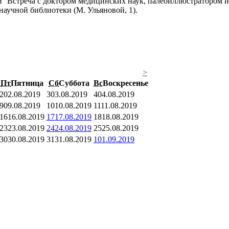
Встреча с доктором медицинских наук, палеоиллюстратором и
научной библиотеки (М. Ульяновой, 1).
>
Пт
Пятница
Сб
Суббота
Вс
Воскресенье
2
02.08.2019
3
03.08.2019
4
04.08.2019
9
09.08.2019
10
10.08.2019
11
11.08.2019
16
16.08.2019
17
17.08.2019
18
18.08.2019
23
23.08.2019
24
24.08.2019
25
25.08.2019
30
30.08.2019
31
31.08.2019
1
01.09.2019