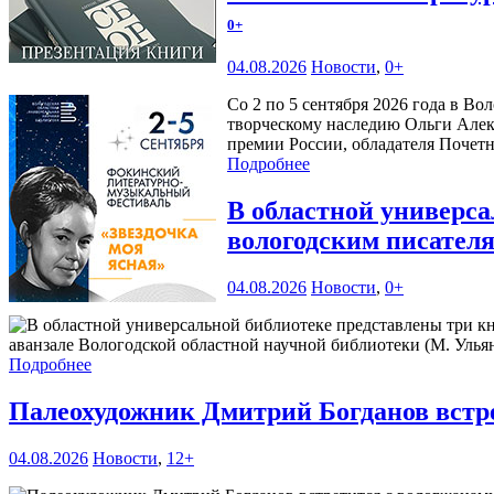
0+
04.08.2026
Новости
,
0+
Со 2 по 5 сентября 2026 года в В
творческому наследию Ольги Алек
премии России, обладателя Почетн
Подробнее
В областной универс
вологодским писател
04.08.2026
Новости
,
0+
аванзале Вологодской областной научной библиотеки (М. Ульяно
Подробнее
Палеохудожник Дмитрий Богданов встр
04.08.2026
Новости
,
12+