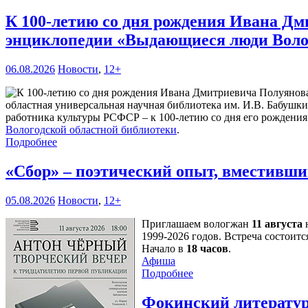
К 100-летию со дня рождения Ивана Дм
энциклопедии «Выдающиеся люди Воло
06.08.2026
Новости
,
12+
областная универсальная научная библиотека им. И.В. Бабушк
работника культуры РСФСР – к 100‑летию со дня его рождени
Вологодской областной библиотеки
.
Подробнее
«Сбор» – поэтический опыт, вместивши
05.08.2026
Новости
,
12+
Приглашаем вологжан
11 августа
н
1999-2026 годов. Встреча состоитс
Начало в
18 часов
.
Афиша
Подробнее
Фокинский литератур