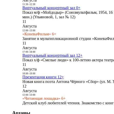
Августа
11:30
-
12:30
Виртуальный концертный зал 0+
Показ м/ф «Мойдодыр» (Союзмультфильм, 1954, 16 
мин.) (Ульяновой, 1, зал № 12)
11
Августа
12:00
-
13:00
«КоневаФильм» 6+
Занятие в мультипликационной студии «КоневаФиль
11
Августа
17:00
-
18:00
Виртуальный концертный зал 12+
Показ х/ф «Смелые люди» к 100-летию актера театра
11
Августа
18:00
-
19:00
Презентация книги 12+
Новая книга поэта Антона Чёрного «Сбор» (ул. М. У
12
Августа
12:00
-
13:00
«Читающая лошадка» 6+
Детский клуб любителей чтения. Знакомство с книг
Архивы