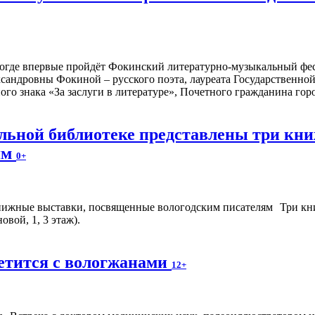
ологде впервые пройдёт Фокинский литературно-музыкальный фе
сандровны Фокиной – русского поэта, лауреата Государственн
ого знака «За заслуги в литературе», Почетного гражданина го
альной библиотеке представлены три к
ям
0+
Три кн
вой, 1, 3 этаж).
етится с вологжанами
12+