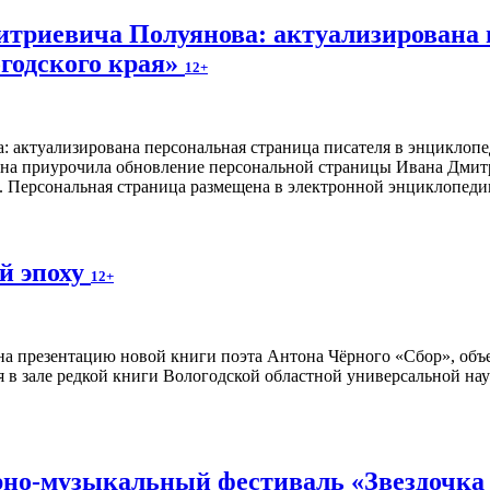
итриевича Полуянова: актуализирована 
годского края»
12+
ина приурочила обновление персональной страницы Ивана Дмитр
я. Персональная страница размещена в электронной энциклопед
й эпоху
12+
а презентацию новой книги поэта Антона Чёрного «Сбор», объ
я в зале редкой книги Вологодской областной универсальной нау
но-музыкальный фестиваль «Звездочка м