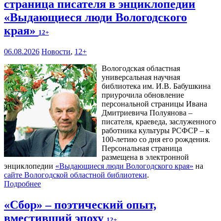
страница писателя в энциклопедии
«Выдающиеся люди Вологодского
края»
12+
06.08.2026
Новости
,
12+
Вологодская областная
универсальная научная
библиотека им. И.В. Бабушкина
приурочила обновление
персональной страницы Ивана
Дмитриевича Полуянова –
писателя, краеведа, заслуженного
работника культуры РСФСР – к
100‑летию со дня его рождения.
Персональная страница
размещена в электронной
энциклопедии
«Выдающиеся люди Вологодского края»
на
сайте Вологодской областной библиотеки
.
Подробнее
«Сбор» – поэтический опыт,
вместивший эпоху
12+