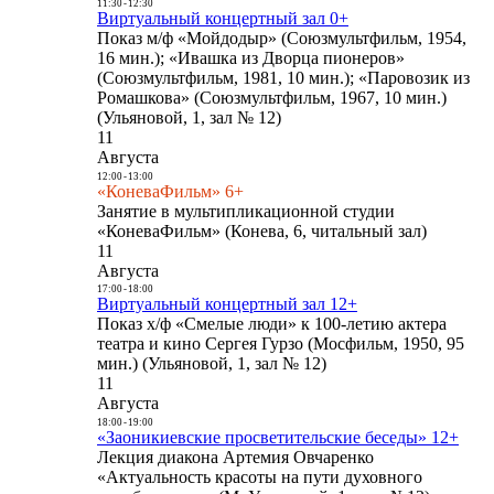
11:30
-
12:30
Виртуальный концертный зал 0+
Показ м/ф «Мойдодыр» (Союзмультфильм, 1954,
16 мин.); «Ивашка из Дворца пионеров»
(Союзмультфильм, 1981, 10 мин.); «Паровозик из
Ромашкова» (Союзмультфильм, 1967, 10 мин.)
(Ульяновой, 1, зал № 12)
11
Августа
12:00
-
13:00
«КоневаФильм» 6+
Занятие в мультипликационной студии
«КоневаФильм» (Конева, 6, читальный зал)
11
Августа
17:00
-
18:00
Виртуальный концертный зал 12+
Показ х/ф «Смелые люди» к 100-летию актера
театра и кино Сергея Гурзо (Мосфильм, 1950, 95
мин.) (Ульяновой, 1, зал № 12)
11
Августа
18:00
-
19:00
«Заоникиевские просветительские беседы» 12+
Лекция диакона Артемия Овчаренко
«Актуальность красоты на пути духовного