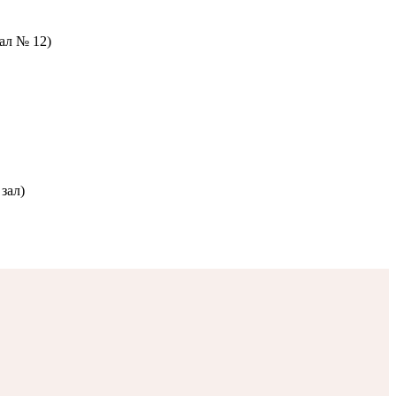
зал № 12)
зал)