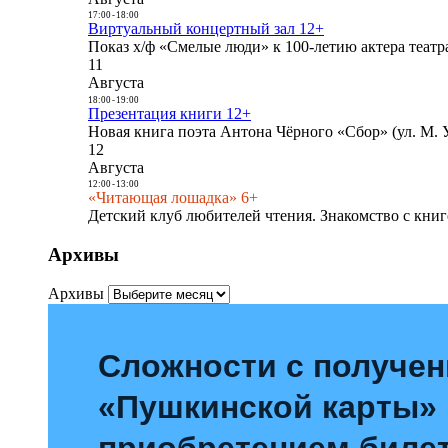
17:00
-
18:00
Виртуальный концертный зал 12+
Показ х/ф «Смелые люди» к 100-летию актера театра
11
Августа
18:00
-
19:00
Презентация книги 12+
Новая книга поэта Антона Чёрного «Сбор» (ул. М. У
12
Августа
12:00
-
13:00
«Читающая лошадка» 6+
Детский клуб любителей чтения. Знакомство с книг
Архивы
Архивы
Сложности с получе
«Пушкинской карты»
приобретением билет