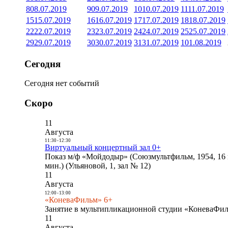
8
08.07.2019
9
09.07.2019
10
10.07.2019
11
11.07.2019
15
15.07.2019
16
16.07.2019
17
17.07.2019
18
18.07.2019
22
22.07.2019
23
23.07.2019
24
24.07.2019
25
25.07.2019
29
29.07.2019
30
30.07.2019
31
31.07.2019
1
01.08.2019
Сегодня
Сегодня нет событий
Скоро
11
Августа
11:30
-
12:30
Виртуальный концертный зал 0+
Показ м/ф «Мойдодыр» (Союзмультфильм, 1954, 16 
мин.) (Ульяновой, 1, зал № 12)
11
Августа
12:00
-
13:00
«КоневаФильм» 6+
Занятие в мультипликационной студии «КоневаФиль
11
Августа