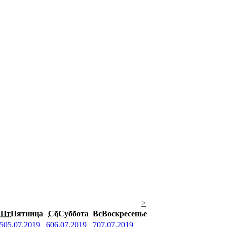
>
Пт
Пятница
Сб
Суббота
Вс
Воскресенье
5
05.07.2019
6
06.07.2019
7
07.07.2019