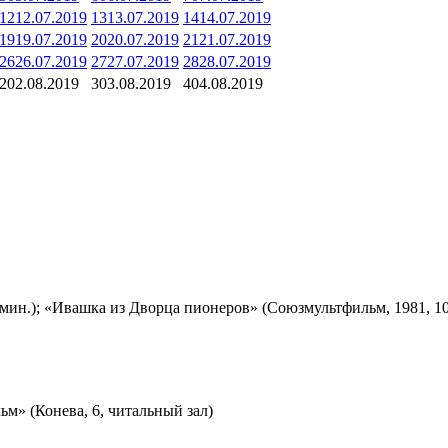
12
12.07.2019
13
13.07.2019
14
14.07.2019
19
19.07.2019
20
20.07.2019
21
21.07.2019
26
26.07.2019
27
27.07.2019
28
28.07.2019
2
02.08.2019
3
03.08.2019
4
04.08.2019
мин.); «Ивашка из Дворца пионеров» (Союзмультфильм, 1981, 10
м» (Конева, 6, читальный зал)