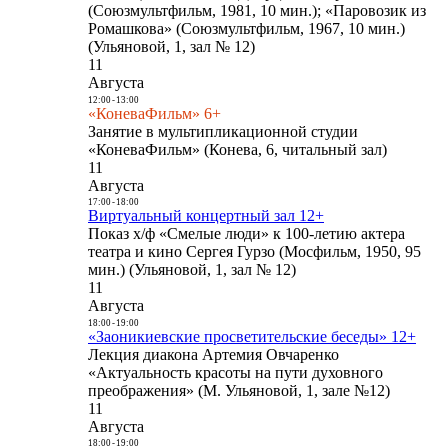
(Союзмультфильм, 1981, 10 мин.); «Паровозик из
Ромашкова» (Союзмультфильм, 1967, 10 мин.)
(Ульяновой, 1, зал № 12)
11
Августа
12:00
-
13:00
«КоневаФильм» 6+
Занятие в мультипликационной студии
«КоневаФильм» (Конева, 6, читальный зал)
11
Августа
17:00
-
18:00
Виртуальный концертный зал 12+
Показ х/ф «Смелые люди» к 100-летию актера
театра и кино Сергея Гурзо (Мосфильм, 1950, 95
мин.) (Ульяновой, 1, зал № 12)
11
Августа
18:00
-
19:00
«Заоникиевские просветительские беседы» 12+
Лекция диакона Артемия Овчаренко
«Актуальность красоты на пути духовного
преображения» (М. Ульяновой, 1, зале №12)
11
Августа
18:00
-
19:00