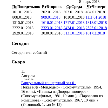
<
Январь 2018
Пн
Понедельник
Вт
Вторник
Ср
Среда
Чт
Четверг
1
01.01.2018
2
02.01.2018
3
03.01.2018
4
04.01.2018
8
08.01.2018
9
09.01.2018
10
10.01.2018
11
11.01.2018
15
15.01.2018
16
16.01.2018
17
17.01.2018
18
18.01.2018
22
22.01.2018
23
23.01.2018
24
24.01.2018
25
25.01.2018
29
29.01.2018
30
30.01.2018
31
31.01.2018
1
01.02.2018
Сегодня
Сегодня нет событий
Скоро
11
Августа
11:30
-
12:30
Виртуальный концертный зал 0+
Показ м/ф «Мойдодыр» (Союзмультфильм, 1954,
16 мин.); «Ивашка из Дворца пионеров»
(Союзмультфильм, 1981, 10 мин.); «Паровозик из
Ромашкова» (Союзмультфильм, 1967, 10 мин.)
(Ульяновой, 1, зал № 12)