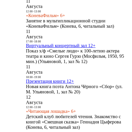
11
Августа
12:00
-
13:00
«КоневаФильм» 6+
Занятие в мультипликационной студии
«КоневаФильм» (Конева, 6, читальный зал)
11
Августа
17:00
-
18:00
Виртуальный концертный зал 12+
Показ х/ф «Смелые люди» к 100-летию актера
театра и кино Сергея Гурзо (Мосфильм, 1950, 95
мин.) (Ульяновой, 1, зал № 12)
11
Августа
18:00
-
19:00
Презентация книги 12+
Новая книга поэта Антона Чёрного «Сбор» (ул.
М. Ульяновой, 1, зал № 20)
12
Августа
12:00
-
13:00
«Читающая лошадка» 6+
Детский клуб любителей чтения. Знакомство с
книгой «Смешная сказка» Геннадия Цыферова
(Конева, 6, читальный зал)