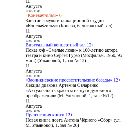
11
Августа
12:00
-
13:00
«КоневаФильм» 6+
Занятие в мультипликационной студии
«КоневаФильм» (Конева, 6, читальный зал)
11
Августа
17:00
-
18:00
Виртуальный концертный зал 12+
Показ х/ф «Смелые люди» к 100-летию актера
театра и кино Сергея Гурзо (Мосфильм, 1950, 95
мин.) (Ульяновой, 1, зал № 12)
11
Августа
18:00
-
19:00
«Заоникиевские просветительские беседы» 12+
Лекция диакона Артемия Овчаренко
«Актуальность красоты на пути духовного
преображения» (М. Ульяновой, 1, зале №12)
11
Августа
18:00
-
19:00
Презентация книги 12+
Новая книга поэта Антона Чёрного «Сбор» (ул.
М. Ульяновой, 1, зал № 20)