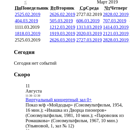
<
Март 2019
Пн
Понедельник
Вт
Вторник
Ср
Среда
Чт
Четверг
25
25.02.2019
26
26.02.2019
27
27.02.2019
28
28.02.2019
4
04.03.2019
5
05.03.2019
6
06.03.2019
7
07.03.2019
11
11.03.2019
12
12.03.2019
13
13.03.2019
14
14.03.2019
18
18.03.2019
19
19.03.2019
20
20.03.2019
21
21.03.2019
25
25.03.2019
26
26.03.2019
27
27.03.2019
28
28.03.2019
Сегодня
Сегодня нет событий
Скоро
11
Августа
11:30
-
12:30
Виртуальный концертный зал 0+
Показ м/ф «Мойдодыр» (Союзмультфильм, 1954,
16 мин.); «Ивашка из Дворца пионеров»
(Союзмультфильм, 1981, 10 мин.); «Паровозик из
Ромашкова» (Союзмультфильм, 1967, 10 мин.)
(Ульяновой, 1, зал № 12)