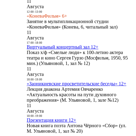
11
Августа
12:00
-
13:00
«КоневаФильм» 6+
Занятие в мультипликационной студии
«КоневаФильм» (Конева, 6, читальный зал)
11
Августа
17:00
-
18:00
Виртуальный концертный зал 12+
Показ х/ф «Смелые люди» к 100-летию актера
театра и кино Сергея Гурзо (Мосфильм, 1950, 95
мин.) (Ульяновой, 1, зал № 12)
11
Августа
18:00
-
19:00
«Заоникиевские просветительские беседы» 12+
Лекция диакона Артемия Овчаренко
«Актуальность красоты на пути духовного
преображения» (М. Ульяновой, 1, зале №12)
11
Августа
18:00
-
19:00
Презентация книги 12+
Новая книга поэта Антона Чёрного «Сбор» (ул.
М. Ульяновой, 1, зал № 20)