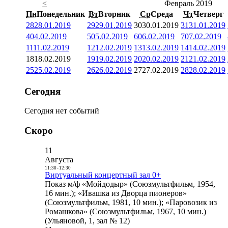
<
Февраль 2019
Пн
Понедельник
Вт
Вторник
Ср
Среда
Чт
Четверг
28
28.01.2019
29
29.01.2019
30
30.01.2019
31
31.01.2019
4
04.02.2019
5
05.02.2019
6
06.02.2019
7
07.02.2019
11
11.02.2019
12
12.02.2019
13
13.02.2019
14
14.02.2019
18
18.02.2019
19
19.02.2019
20
20.02.2019
21
21.02.2019
25
25.02.2019
26
26.02.2019
27
27.02.2019
28
28.02.2019
Сегодня
Сегодня нет событий
Скоро
11
Августа
11:30
-
12:30
Виртуальный концертный зал 0+
Показ м/ф «Мойдодыр» (Союзмультфильм, 1954,
16 мин.); «Ивашка из Дворца пионеров»
(Союзмультфильм, 1981, 10 мин.); «Паровозик из
Ромашкова» (Союзмультфильм, 1967, 10 мин.)
(Ульяновой, 1, зал № 12)