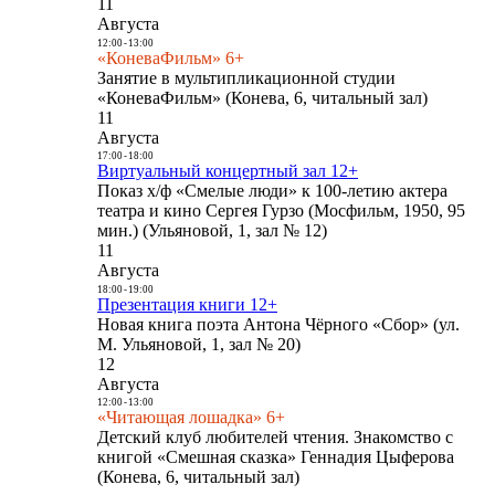
11
Августа
12:00
-
13:00
«КоневаФильм» 6+
Занятие в мультипликационной студии
«КоневаФильм» (Конева, 6, читальный зал)
11
Августа
17:00
-
18:00
Виртуальный концертный зал 12+
Показ х/ф «Смелые люди» к 100-летию актера
театра и кино Сергея Гурзо (Мосфильм, 1950, 95
мин.) (Ульяновой, 1, зал № 12)
11
Августа
18:00
-
19:00
Презентация книги 12+
Новая книга поэта Антона Чёрного «Сбор» (ул.
М. Ульяновой, 1, зал № 20)
12
Августа
12:00
-
13:00
«Читающая лошадка» 6+
Детский клуб любителей чтения. Знакомство с
книгой «Смешная сказка» Геннадия Цыферова
(Конева, 6, читальный зал)