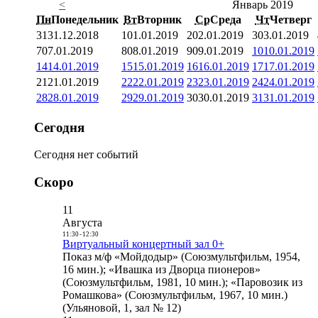
<
Январь 2019
Пн
Понедельник
Вт
Вторник
Ср
Среда
Чт
Четверг
31
31.12.2018
1
01.01.2019
2
02.01.2019
3
03.01.2019
7
07.01.2019
8
08.01.2019
9
09.01.2019
10
10.01.2019
14
14.01.2019
15
15.01.2019
16
16.01.2019
17
17.01.2019
21
21.01.2019
22
22.01.2019
23
23.01.2019
24
24.01.2019
28
28.01.2019
29
29.01.2019
30
30.01.2019
31
31.01.2019
Сегодня
Сегодня нет событий
Скоро
11
Августа
11:30
-
12:30
Виртуальный концертный зал 0+
Показ м/ф «Мойдодыр» (Союзмультфильм, 1954,
16 мин.); «Ивашка из Дворца пионеров»
(Союзмультфильм, 1981, 10 мин.); «Паровозик из
Ромашкова» (Союзмультфильм, 1967, 10 мин.)
(Ульяновой, 1, зал № 12)