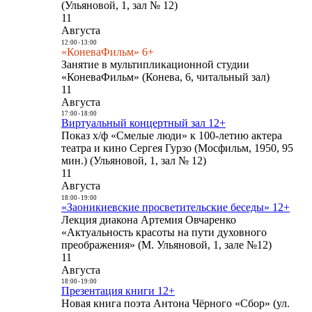
(Ульяновой, 1, зал № 12)
11
Августа
12:00
-
13:00
«КоневаФильм» 6+
Занятие в мультипликационной студии
«КоневаФильм» (Конева, 6, читальный зал)
11
Августа
17:00
-
18:00
Виртуальный концертный зал 12+
Показ х/ф «Смелые люди» к 100-летию актера
театра и кино Сергея Гурзо (Мосфильм, 1950, 95
мин.) (Ульяновой, 1, зал № 12)
11
Августа
18:00
-
19:00
«Заоникиевские просветительские беседы» 12+
Лекция диакона Артемия Овчаренко
«Актуальность красоты на пути духовного
преображения» (М. Ульяновой, 1, зале №12)
11
Августа
18:00
-
19:00
Презентация книги 12+
Новая книга поэта Антона Чёрного «Сбор» (ул.