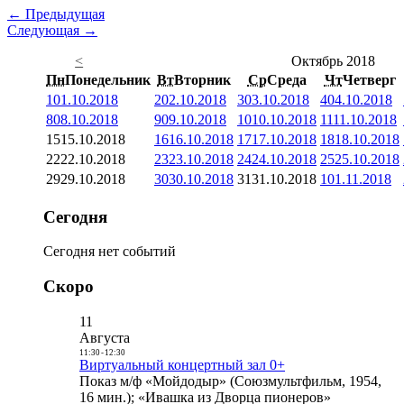
← Предыдущая
Следующая →
<
Октябрь 2018
Пн
Понедельник
Вт
Вторник
Ср
Среда
Чт
Четверг
1
01.10.2018
2
02.10.2018
3
03.10.2018
4
04.10.2018
8
08.10.2018
9
09.10.2018
10
10.10.2018
11
11.10.2018
15
15.10.2018
16
16.10.2018
17
17.10.2018
18
18.10.2018
22
22.10.2018
23
23.10.2018
24
24.10.2018
25
25.10.2018
29
29.10.2018
30
30.10.2018
31
31.10.2018
1
01.11.2018
Сегодня
Сегодня нет событий
Скоро
11
Августа
11:30
-
12:30
Виртуальный концертный зал 0+
Показ м/ф «Мойдодыр» (Союзмультфильм, 1954,
16 мин.); «Ивашка из Дворца пионеров»