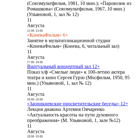
(Союзмультфильм, 1981, 10 мин.); «Паровозик из
Ромашкова» (Союзмультфильм, 1967, 10 мин.)
(Ульяновой, 1, зал № 12)
11
Августа
12:00
-
13:00
«КоневаФильм» 6+
Занятие в мультипликационной студии
«КоневаФильм» (Конева, 6, читальный зал)
11
Августа
17:00
-
18:00
Виртуальный концертный зал 12+
Показ х/ф «Смелые люди» к 100-летию актера
театра и кино Сергея Гурзо (Мосфильм, 1950, 95
мин.) (Ульяновой, 1, зал № 12)
11
Августа
18:00
-
19:00
«Заоникиевские просветительские беседы» 12+
Лекция диакона Артемия Овчаренко
«Актуальность красоты на пути духовного
преображения» (М. Ульяновой, 1, зале №12)
11
Августа
18:00
-
19:00