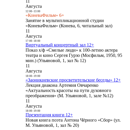
11
Августа
12:00
-
13:00
«КоневаФильм» 6+
Занятие в мультипликационной студии
«КоневаФильм» (Конева, 6, читальный зал)
11
Августа
17:00
-
18:00
Виртуальный концертный зал 12+
Показ х/ф «Смелые люди» к 100-летию актера
театра и кино Сергея Гурзо (Мосфильм, 1950, 95
мин.) (Ульяновой, 1, зал № 12)
11
Августа
18:00
-
19:00
«Заоникиевские просветительские беседы» 12+
Лекция диакона Артемия Овчаренко
«Актуальность красоты на пути духовного
преображения» (М. Ульяновой, 1, зале №12)
11
Августа
18:00
-
19:00
Презентация книги 12+
Новая книга поэта Антона Чёрного «Сбор» (ул.
М. Ульяновой, 1, зал № 20)