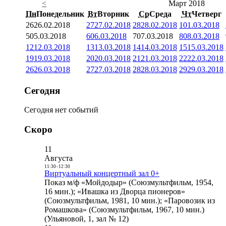
<
Март 2018
Пн
Понедельник
Вт
Вторник
Ср
Среда
Чт
Четверг
26
26.02.2018
27
27.02.2018
28
28.02.2018
1
01.03.2018
5
05.03.2018
6
06.03.2018
7
07.03.2018
8
08.03.2018
12
12.03.2018
13
13.03.2018
14
14.03.2018
15
15.03.2018
19
19.03.2018
20
20.03.2018
21
21.03.2018
22
22.03.2018
26
26.03.2018
27
27.03.2018
28
28.03.2018
29
29.03.2018
Сегодня
Сегодня нет событий
Скоро
11
Августа
11:30
-
12:30
Виртуальный концертный зал 0+
Показ м/ф «Мойдодыр» (Союзмультфильм, 1954,
16 мин.); «Ивашка из Дворца пионеров»
(Союзмультфильм, 1981, 10 мин.); «Паровозик из
Ромашкова» (Союзмультфильм, 1967, 10 мин.)
(Ульяновой, 1, зал № 12)