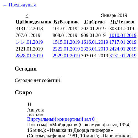
← Предыдущая
<
Январь 2019
Пн
Понедельник
Вт
Вторник
Ср
Среда
Чт
Четверг
31
31.12.2018
1
01.01.2019
2
02.01.2019
3
03.01.2019
7
07.01.2019
8
08.01.2019
9
09.01.2019
10
10.01.2019
14
14.01.2019
15
15.01.2019
16
16.01.2019
17
17.01.2019
21
21.01.2019
22
22.01.2019
23
23.01.2019
24
24.01.2019
28
28.01.2019
29
29.01.2019
30
30.01.2019
31
31.01.2019
Сегодня
Сегодня нет событий
Скоро
11
Августа
11:30
-
12:30
Виртуальный концертный зал 0+
Показ м/ф «Мойдодыр» (Союзмультфильм, 1954,
16 мин.); «Ивашка из Дворца пионеров»
(Союзмультфильм, 1981, 10 мин.); «Паровозик из