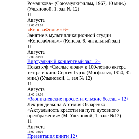
Ромашкова» (Союзмультфильм, 1967, 10 мин.)
(Ульяновой, 1, зал № 12)
11
Августа
12:00
-
13:00
«КоневаФильм» 6+
Занятие в мультипликационной студии
«КоневаФильм» (Конева, 6, читальный зал)
11
Августа
17:00
-
18:00
Виртуальный концертный зал 12+
Показ х/ф «Смелые люди» к 100-летию актера
театра и кино Сергея Гурзо (Мосфильм, 1950, 95
мин.) (Ульяновой, 1, зал № 12)
11
Августа
18:00
-
19:00
«Заоникиевские просветительские беседы» 12+
Лекция диакона Артемия Овчаренко
«Актуальность красоты на пути духовного
преображения» (М. Ульяновой, 1, зале №12)
11
Августа
18:00
-
19:00
Презентация книги 12+