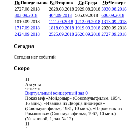
Пн
Понедельник
Вт
Вторник
Ср
Среда
Чт
Четверг
27
27.08.2018
28
28.08.2018
29
29.08.2018
30
30.08.2018
3
03.09.2018
4
04.09.2018
5
05.09.2018
6
06.09.2018
10
10.09.2018
11
11.09.2018
12
12.09.2018
13
13.09.2018
17
17.09.2018
18
18.09.2018
19
19.09.2018
20
20.09.2018
24
24.09.2018
25
25.09.2018
26
26.09.2018
27
27.09.2018
Сегодня
Сегодня нет событий
Скоро
11
Августа
11:30
-
12:30
Виртуальный концертный зал 0+
Показ м/ф «Мойдодыр» (Союзмультфильм, 1954,
16 мин.); «Ивашка из Дворца пионеров»
(Союзмультфильм, 1981, 10 мин.); «Паровозик из
Ромашкова» (Союзмультфильм, 1967, 10 мин.)
(Ульяновой, 1, зал № 12)
11