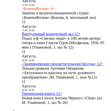
Августа
12:00
-
13:00
«КоневаФильм» 6+
Занятие в мультипликационной студии
«КоневаФильм» (Конева, 6, читальный зал)
11
Августа
17:00
-
18:00
Виртуальный концертный зал 12+
Показ х/ф «Смелые люди» к 100-летию актера
театра и кино Сергея Гурзо (Мосфильм, 1950, 95
мин.) (Ульяновой, 1, зал № 12)
11
Августа
18:00
-
19:00
«Заоникиевские просветительские беседы» 12+
Лекция диакона Артемия Овчаренко
«Актуальность красоты на пути духовного
преображения» (М. Ульяновой, 1, зале №12)
11
Августа
18:00
-
19:00
Презентация книги 12+
Новая книга поэта Антона Чёрного «Сбор» (ул.
М. Ульяновой, 1, зал № 20)