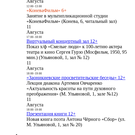
Августа
12:00
-
13:00
«КоневаФильм» 6+
Занятие в мультипликационной студии
«КоневаФильм» (Конева, 6, читальный зал)
11
Августа
17:00
-
18:00
Виртуальный концертный зал 12+
Показ х/ф «Смелые люди» к 100-летию актера
театра и кино Сергея Гурзо (Мосфильм, 1950, 95
мин.) (Ульяновой, 1, зал № 12)
11
Августа
18:00
-
19:00
«Заоникиевские просветительские беседы» 12+
Лекция диакона Артемия Овчаренко
«Актуальность красоты на пути духовного
преображения» (М. Ульяновой, 1, зале №12)
11
Августа
18:00
-
19:00
Презентация книги 12+
Новая книга поэта Антона Чёрного «Сбор» (ул.
М. Ульяновой, 1, зал № 20)